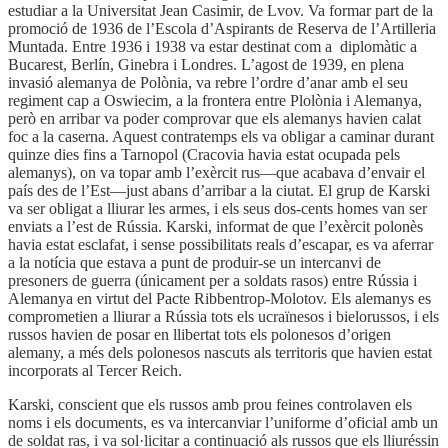
estudiar a la Universitat Jean Casimir, de Lvov. Va formar part de la
promoció de 1936 de l’Escola d’Aspirants de Reserva de l’Artilleria
Muntada. Entre 1936 i 1938 va estar destinat com a diplomàtic a
Bucarest, Berlín, Ginebra i Londres. L’agost de 1939, en plena
invasió alemanya de Polònia, va rebre l’ordre d’anar amb el seu
regiment cap a Oswiecim, a la frontera entre Plolònia i Alemanya,
però en arribar va poder comprovar que els alemanys havien calat
foc a la caserna. Aquest contratemps els va obligar a caminar durant
quinze dies fins a Tarnopol (Cracovia havia estat ocupada pels
alemanys), on va topar amb l’exèrcit rus—que acabava d’envair el
país des de l’Est—just abans d’arribar a la ciutat. El grup de Karski
va ser obligat a lliurar les armes, i els seus dos-cents homes van ser
enviats a l’est de Rússia. Karski, informat de que l’exèrcit polonès
havia estat esclafat, i sense possibilitats reals d’escapar, es va aferrar
a la notícia que estava a punt de produir-se un intercanvi de
presoners de guerra (únicament per a soldats rasos) entre Rússia i
Alemanya en virtut del Pacte Ribbentrop-Molotov. Els alemanys es
comprometien a lliurar a Rússia tots els ucraïnesos i bielorussos, i els
russos havien de posar en llibertat tots els polonesos d’origen
alemany, a més dels polonesos nascuts als territoris que havien estat
incorporats al Tercer Reich.
Karski, conscient que els russos amb prou feines controlaven els
noms i els documents, es va intercanviar l’uniforme d’oficial amb un
de soldat ras, i va sol·licitar a continuació als russos que els lliuréssin