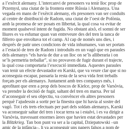
a l’exèrcit alemany. L’intercanvi de presoners va tenir lloc prop de
Przemysl, una ciutat de la frontera entre Rússia i Alemanya. Una
vegada en mans de l’exèrcit alemany, els presoners van ser conduïts
al centre de distribució de Radom, una ciutat de l’oest de Polònia,
amb la promesa de ser posats en llibertat, la qual cosa va evitar de
moment qualsevol intent de fugida. No obstant això, el somni de ser
lliures es va esfumar quan van entreveure des del tren la tanca de
filferro que envoltava tot el camp. Al cap de només uns dies, i
després de patir unes condicions de vida inhumanes, van ser portats
a l’estació de tren de Radom i introduïts en un vagó que en paraules
dels alemanys “els havia de dur a un lloc on se’ls alliberaria i on
se’ls permetria treballar”, si no provaven de fugir durant el trajecte,
la qual cosa comportaria l’execució immediata. Aquestes paraules
van tenir un efecte devastador en Karski, que va veure clar que si no
aconseguia escapar, passaria la resta de la seva vida fent treballs
forçats per els alemanys. Juntament amb tres companys més, i
aprofitant que eren a prop dels boscos de Kielce, prop de Varsòvia,
va prendre la decisió de fugir, saltant del tren en marxa. Per tal
d’aconseguir el seu objectiu, va convèncer els altres presoners
perquè l’ajudessin a sortir per la finestra que hi havia al sostre del
vagó. Tot i els trets efectuats per part dels soldats alemanys, Karski
va aconseguir saltar del tren i tocar terra sa i estalvi, i es va dirigir a
Varsòvia, travessant enormes àrees que havien estat devastades per
la
Blitzkrieg
. Tan bon punt va ser a la capital, Dziepatowski –un
amic de la infància–, li va aconseguir uns papers falsos a nom de