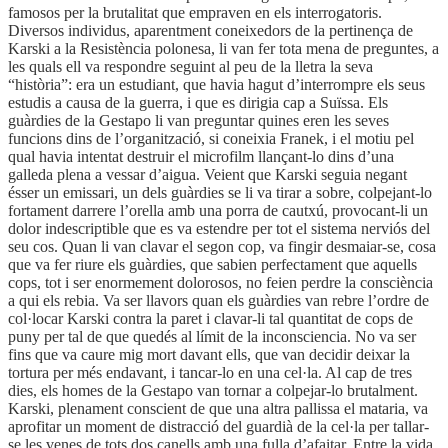
famosos per la brutalitat que empraven en els interrogatoris.
Diversos individus, aparentment coneixedors de la pertinença de
Karski a la Resistència polonesa, li van fer tota mena de preguntes, a
les quals ell va respondre seguint al peu de la lletra la seva
“història”: era un estudiant, que havia hagut d’interrompre els seus
estudis a causa de la guerra, i que es dirigia cap a Suïssa. Els
guàrdies de la Gestapo li van preguntar quines eren les seves
funcions dins de l’organització, si coneixia Franek, i el motiu pel
qual havia intentat destruir el microfilm llançant-lo dins d’una
galleda plena a vessar d’aigua. Veient que Karski seguia negant
ésser un emissari, un dels guàrdies se li va tirar a sobre, colpejant-lo
fortament darrere l’orella amb una porra de cautxú, provocant-li un
dolor indescriptible que es va estendre per tot el sistema nerviós del
seu cos. Quan li van clavar el segon cop, va fingir desmaiar-se, cosa
que va fer riure els guàrdies, que sabien perfectament que aquells
cops, tot i ser enormement dolorosos, no feien perdre la consciència
a qui els rebia. Va ser llavors quan els guàrdies van rebre l’ordre de
col·locar Karski contra la paret i clavar-li tal quantitat de cops de
puny per tal de que quedés al límit de la inconsciencia. No va ser
fins que va caure mig mort davant ells, que van decidir deixar la
tortura per més endavant, i tancar-lo en una cel·la. Al cap de tres
dies, els homes de la Gestapo van tornar a colpejar-lo brutalment.
Karski, plenament conscient de que una altra pallissa el mataria, va
aprofitar un moment de distracció del guardià de la cel·la per tallar-
se les venes de tots dos canells amb una fulla d’afaitar. Entre la vida