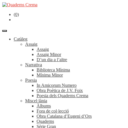
(0)
Catàleg
Assaig
Assaig
Assaig Minor
D’un dia a l’altre
Narrativa
Biblioteca Mínima
Mínima Minor
Poesia
In Amicorum Numero
Obra Poètica de J.V. Foix
Poesia dels Quaderns Crema
Miscel·lània
Àlbums
Fora de col·lecció
Obra Catalana d’Eugeni d’Ors
Quaderns
Sèrie Gran