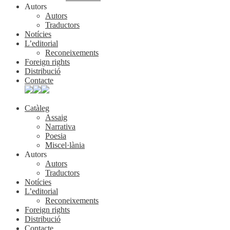
Autors
Autors
Traductors
Notícies
L’editorial
Reconeixements
Foreign rights
Distribució
Contacte
Catàleg
Assaig
Narrativa
Poesia
Miscel·lània
Autors
Autors
Traductors
Notícies
L’editorial
Reconeixements
Foreign rights
Distribució
Contacte