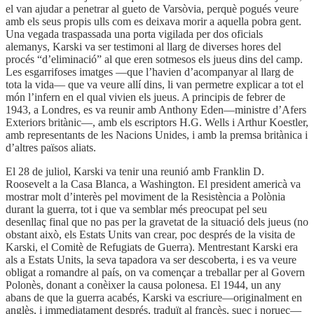
el van ajudar a penetrar al gueto de Varsòvia, perquè pogués veure
amb els seus propis ulls com es deixava morir a aquella pobra gent.
Una vegada traspassada una porta vigilada per dos oficials
alemanys, Karski va ser testimoni al llarg de diverses hores del
procés “d’eliminació” al que eren sotmesos els jueus dins del camp.
Les esgarrifoses imatges —que l’havien d’acompanyar al llarg de
tota la vida— que va veure allí dins, li van permetre explicar a tot el
món l’infern en el qual vivien els jueus. A principis de febrer de
1943, a Londres, es va reunir amb Anthony Eden—ministre d’Afers
Exteriors britànic—, amb els escriptors H.G. Wells i Arthur Koestler,
amb representants de les Nacions Unides, i amb la premsa britànica i
d’altres països aliats.
El 28 de juliol, Karski va tenir una reunió amb Franklin D.
Roosevelt a la Casa Blanca, a Washington. El president americà va
mostrar molt d’interès pel moviment de la Resistència a Polònia
durant la guerra, tot i que va semblar més preocupat pel seu
desenllaç final que no pas per la gravetat de la situació dels jueus (no
obstant això, els Estats Units van crear, poc després de la visita de
Karski, el Comitè de Refugiats de Guerra). Mentrestant Karski era
als a Estats Units, la seva tapadora va ser descoberta, i es va veure
obligat a romandre al país, on va començar a treballar per al Govern
Polonès, donant a conèixer la causa polonesa. El 1944, un any
abans de que la guerra acabés, Karski va escriure—originalment en
anglès, i immediatament després, traduït al francès, suec i noruec—