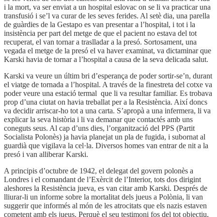
i la mort, va ser enviat a un hospital eslovac on se li va practicar una
transfusió i se’l va curar de les seves ferides. Al setè dia, una parella
de guàrdies de la Gestapo es van presentar a l’hospital, i tot i la
insistència per part del metge de que el pacient no estava del tot
recuperat, el van tornar a traslladar a la presó. Sortosament, una
vegada el metge de la presó el va haver examinat, va dictaminar que
Karski havia de tornar a l’hospital a causa de la seva delicada salut.
Karski va veure un últim bri d’esperança de poder sortir-se’n, durant
el viatge de tornada a l’hospital. A través de la finestreta del cotxe va
poder veure una estació termal que li va resultar familiar. Es trobava
prop d’una ciutat on havia treballat per a la Resistència. Així doncs
va decidir arriscar-ho tot a una carta. S’apropà a una infermera, li va
explicar la seva història i li va demanar que contactés amb uns
coneguts seus. Al cap d’uns dies, l’organització del PPS (Partit
Socialista Polonès) ja havia planejat un pla de fugida, i subornat al
guardià que vigilava la cel·la. Diversos homes van entrar de nit a la
presó i van alliberar Karski.
A principis d’octubre de 1942, el delegat del govern polonès a
Londres i el comandant de l’Exèrcit de l’Interior, tots dos dirigint
aleshores la Resistència jueva, es van citar amb Karski. Després de
lliurar-li un informe sobre la mortalitat dels jueus a Polònia, li van
suggerir que informés al món de les atrocitats que els nazis estaven
cometent amb els jueus. Perquè el seu testimoni fos del tot objectiu,