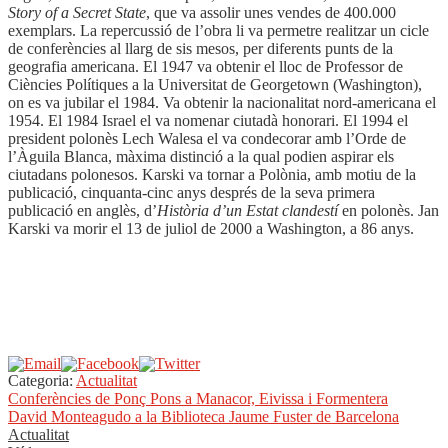
Story of a Secret State
, que va assolir unes vendes de 400.000
exemplars. La repercussió de l’obra li va permetre realitzar un cicle
de conferències al llarg de sis mesos, per diferents punts de la
geografia americana. El 1947 va obtenir el lloc de Professor de
Ciències Polítiques a la Universitat de Georgetown (Washington),
on es va jubilar el 1984. Va obtenir la nacionalitat nord-americana el
1954. El 1984 Israel el va nomenar ciutadà honorari. El 1994 el
president polonès Lech Walesa el va condecorar amb l’Orde de
l’Àguila Blanca, màxima distinció a la qual podien aspirar els
ciutadans polonesos. Karski va tornar a Polònia, amb motiu de la
publicació, cinquanta-cinc anys després de la seva primera
publicació en anglès, d’
Història d’un Estat clandestí
en polonès. Jan
Karski va morir el 13 de juliol de 2000 a Washington, a 86 anys.
Categoria:
Actualitat
Navegació
Entrada
Conferències de Ponç Pons a Manacor, Eivissa i Formentera
anterior:
Pròxima
David Monteagudo a la Biblioteca Jaume Fuster de Barcelona
d'entrades
entrada:
Actualitat