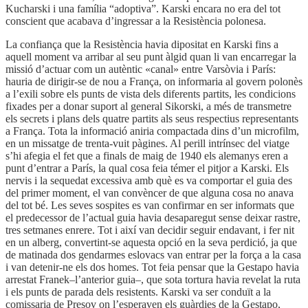
Kucharski i una família “adoptiva”. Karski encara no era del tot
conscient que acabava d’ingressar a la Resistència polonesa.
La confiança que la Resistència havia dipositat en Karski fins a
aquell moment va arribar al seu punt àlgid quan li van encarregar la
missió d’actuar com un autèntic «canal» entre Varsòvia i París:
hauria de dirigir-se de nou a França, on informaria al govern polonès
a l’exili sobre els punts de vista dels diferents partits, les condicions
fixades per a donar suport al general Sikorski, a més de transmetre
els secrets i plans dels quatre partits als seus respectius representants
a França. Tota la informació aniria compactada dins d’un microfilm,
en un missatge de trenta-vuit pàgines. Al perill intrínsec del viatge
s’hi afegia el fet que a finals de maig de 1940 els alemanys eren a
punt d’entrar a París, la qual cosa feia témer el pitjor a Karski. Els
nervis i la sequedat excessiva amb què es va comportar el guia des
del primer moment, el van convèncer de que alguna cosa no anava
del tot bé. Les seves sospites es van confirmar en ser informats que
el predecessor de l’actual guia havia desaparegut sense deixar rastre,
tres setmanes enrere. Tot i així van decidir seguir endavant, i fer nit
en un alberg, convertint-se aquesta opció en la seva perdició, ja que
de matinada dos gendarmes eslovacs van entrar per la força a la casa
i van detenir-ne els dos homes. Tot feia pensar que la Gestapo havia
arrestat Franek–l’anterior guia–, que sota tortura havia revelat la ruta
i els punts de parada dels resistents. Karski va ser conduït a la
comissaria de Presov on l’esperaven els guàrdies de la Gestapo,