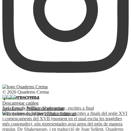
© 2026 Quaderns Crema
quadernscrema
Descarregar catàleg
Les obres de William Shakespeare, escrites a final
Avís Legal
·
Política de privacitat
Web desenvolupat per
Wébico Editorial