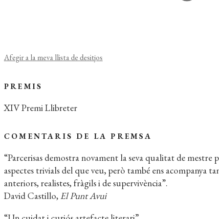
Afegir a la meva llista de desitjos
PREMIS
XIV Premi Llibreter
COMENTARIS DE LA PREMSA
“Parcerisas demostra novament la seva qualitat de mestre pe
aspectes trivials del que veu, però també ens acompanya ta
anteriors, realistes, fràgils i de supervivència”.
David Castillo,
El Punt Avui
“Un cuidat i curiós artefacte literari”.