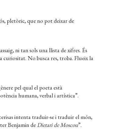
ós, pletòric, que no pot deixar de
aig, ni tan sols una llista de xifres. És
 curiositat. No busca res, troba. Flueix la
ènere pel qual el poeta està
tència humana, verbal i artística”.
erisas intenta traduir-se i traduir el món,
alter Benjamin de
Dietari de Moscou
”.