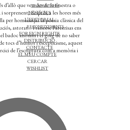
s d’allò que veu des de la finestra o
TRADUCTORS
i sorprenent; després, a les hores més
NOTÍCIES
L’EDITORIAL
la per homenatjar la poesia clàssica del
RECONEIXEMENTS
ciós, astorat… Francesc Parcerisas ens
FOREIGN RIGHTS
 del badoc anònim i el goig de no saber
DISTRIBUCIÓ
 de tocs d’humor i escepticisme, aquest
CONTACTE
rcici de l’escriptura com a memòria i
EL MEU COMPTE
CERCAR
WISHLIST