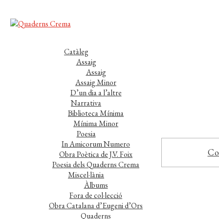
Catàleg
Assaig
Assaig
Assaig Minor
D’un dia a l’altre
Narrativa
Biblioteca Mínima
Mínima Minor
Poesia
In Amicorum Numero
Co
Obra Poètica de J.V. Foix
Poesia dels Quaderns Crema
Miscel·lània
Àlbums
Fora de col·lecció
Obra Catalana d’Eugeni d’Ors
Quaderns