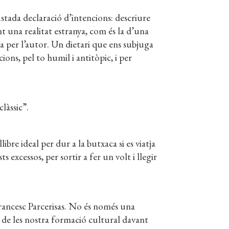
ustada declaració d’intencions: descriure
nt una realitat estranya, com és la d’una
per l’autor. Un dietari que ens subjuga
acions, pel to humil i antitòpic, i per
làssic”.
bre ideal per dur a la butxaca si es viatja
 excessos, per sortir a fer un volt i llegir
 Francesc Parcerisas. No és només una
at de les nostra formació cultural davant