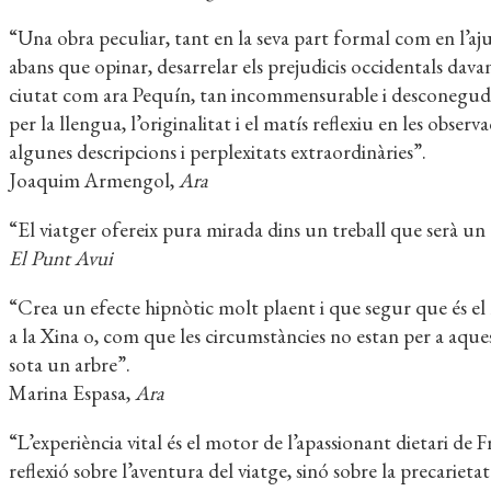
“Una obra peculiar, tant en la seva part formal com en l’aj
abans que opinar, desarrelar els prejudicis occidentals dava
ciutat com ara Pequín, tan incommensurable i desconeguda 
per la llengua, l’originalitat i el matís reflexiu en les observ
algunes descripcions i perplexitats extraordinàries”.
Joaquim Armengol,
Ara
“El viatger ofereix pura mirada dins un treball que serà un c
El Punt Avui
“Crea un efecte hipnòtic molt plaent i que segur que és el lli
a la Xina o, com que les circumstàncies no estan per a aquests
sota un arbre”.
Marina Espasa,
Ara
“L’experiència vital és el motor de l’apassionant dietari de
reflexió sobre l’aventura del viatge, sinó sobre la precariet