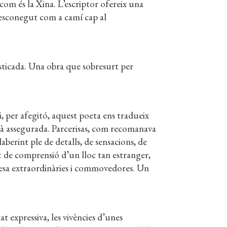
 com és la Xina. L’escriptor ofereix una
 desconegut com a camí cap al
ofisticada. Una obra que sobresurt per
i, per afegitó, aquest poeta ens tradueix
està assegurada. Parcerisas, com recomanava
aberint ple de detalls, de sensacions, de
it de comprensió d’un lloc tan estranger,
llesa extraordinàries i commovedores. Un
t expressiva, les vivències d’unes