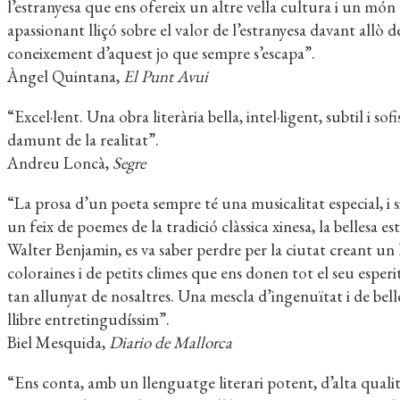
l’estranyesa que ens ofereix un altre vella cultura i un món
apassionant lliçó sobre el valor de l’estranyesa davant allò
coneixement d’aquest jo que sempre s’escapa”.
Àngel Quintana,
El Punt Avui
“Excel·lent. Una obra literària bella, intel·ligent, subtil i s
damunt de la realitat”.
Andreu Loncà,
Segre
“La prosa d’un poeta sempre té una musicalitat especial, i s
un feix de poemes de la tradició clàssica xinesa, la bellesa 
Walter Benjamin, es va saber perdre per la ciutat creant un l
coloraines i de petits climes que ens donen tot el seu esper
tan allunyat de nosaltres. Una mescla d’ingenuïtat i de be
llibre entretingudíssim”.
Biel Mesquida,
Diario de Mallorca
“Ens conta, amb un llenguatge literari potent, d’alta qualita