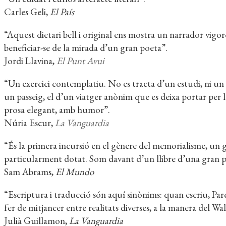
Carles Geli,
El País
“Aquest dietari bell i original ens mostra un narrador vigor
beneficiar-se de la mirada d’un gran poeta”.
Jordi Llavina,
El Punt Avui
“Un exercici contemplatiu. No es tracta d’un estudi, ni un ass
un passeig, el d’un viatger anònim que es deixa portar per la
prosa elegant, amb humor”.
Núria Escur,
La Vanguardia
“És la primera incursió en el gènere del memorialisme, un g
particularment dotat. Som davant d’un llibre d’una gran po
Sam Abrams,
El Mundo
“Escriptura i traducció són aquí sinònims: quan escriu, Parc
fer de mitjancer entre realitats diverses, a la manera del W
Julià Guillamon,
La Vanguardia