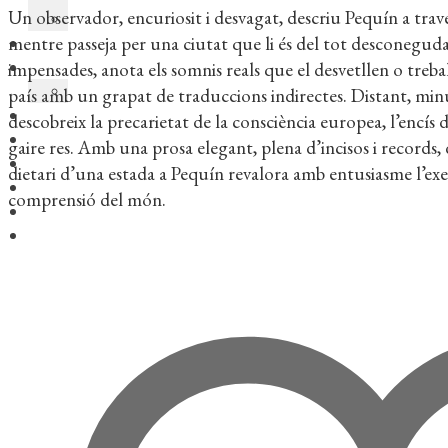
Un observador, encuriosit i desvagat, descriu Pequín a travé
mentre passeja per una ciutat que li és del tot desconeguda 
impensades, anota els somnis reals que el desvetllen o trebal
país amb un grapat de traduccions indirectes. Distant, minu
descobreix la precarietat de la consciència europea, l’encís
gaire res. Amb una prosa elegant, plena d’incisos i records,
dietari d’una estada a Pequín revalora amb entusiasme l’exe
comprensió del món.