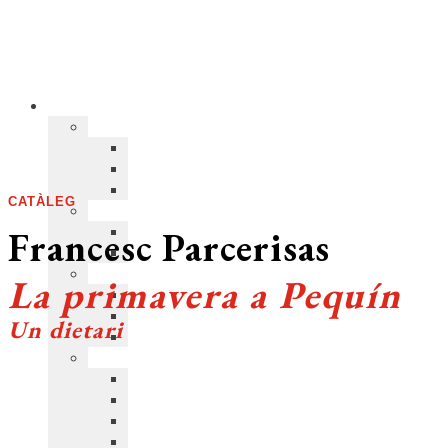
CATÀLEG
Francesc Parcerisas
La primavera a Pequín
Un dietari
COL·LECCIÓ:
Assaig
>
D’un dia a l’altre
(40)