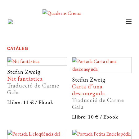
CATÀLEG
AUTORS
CATÀLEG
NOTÍCIES
L’EDITORIAL
Stefan Zweig
Nit fantàstica
Stefan Zweig
FOREIGN RIGHTS
Traducció de Carme
Carta d’una
Gala
desconeguda
DISTRIBUCIÓ
Traducció de Carme
Llibre: 11 € / Ebook
Gala
CONTACTE
Llibre: 10 € / Ebook
EL MEU COMPTE