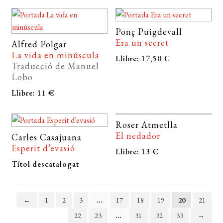
Ponç Puigdevall
Era un secret
Alfred Polgar
La vida en minúscula
Llibre: 17,50 €
Traducció de Manuel
Lobo
Llibre: 11 €
Roser Atmetlla
El nedador
Carles Casajuana
Esperit d’evasió
Llibre: 13 €
Títol descatalogat
←
1
2
3
…
17
18
19
20
21
22
23
…
31
32
33
→