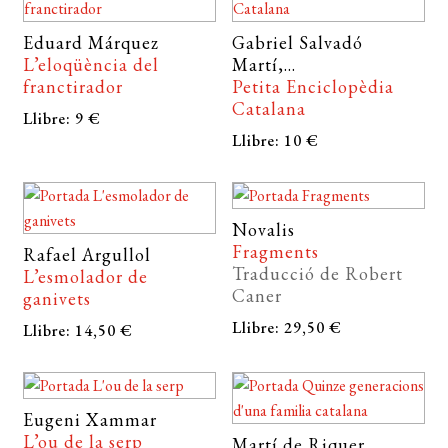
CERCAR
Eduard Márquez
Gabriel Salvadó
WISHLIST
L’eloqüència del
Martí,...
franctirador
Petita Enciclopèdia
Catalana
Llibre: 9 €
Llibre: 10 €
Novalis
Fragments
Rafael Argullol
Traducció de Robert
L’esmolador de
Caner
ganivets
Llibre: 29,50 €
Llibre: 14,50 €
Eugeni Xammar
L’ou de la serp
Martí de Riquer