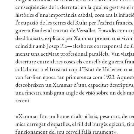
conseqüències de la derrota i en la qual es gestava 
històrics d’una importància cabdal, com ara la inflac
l’ocupació de les terres del Ruhr per l’exèrcit francès
guerra fixades al tractat de Versalles. Episodis com a
desdibuixats, explicats per Xammar prenen una vivor
coincidir amb Josep Pla—aleshores corresponsal de
L
menar una activitat professional paral·lela. Van viatja
descriure entre altres coses els consells de guerra fr
col·laborar o el frustrat cop d’Estat de Hitler en una 
van fer-li en època tan primerenca com 1923. Aquests 
descobreixen un Xammar d’una capacitat descriptiva, a
una finestra amb gran angle de visió sobre un dels m
recent.
«Xammar fou un home ni alt ni baix, pesantot, de rems
mica carregat d’espatlles, el fill del burgès epicuri, tir
funcionament del seu cervell fallà rarament».