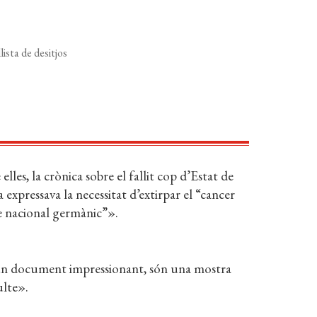
lista de desitjos
les, la crònica sobre el fallit cop d’Estat de
 expressava la necessitat d’extirpar el “cancer
sme nacional germànic”».
’un document impressionant, són una mostra
ulte».