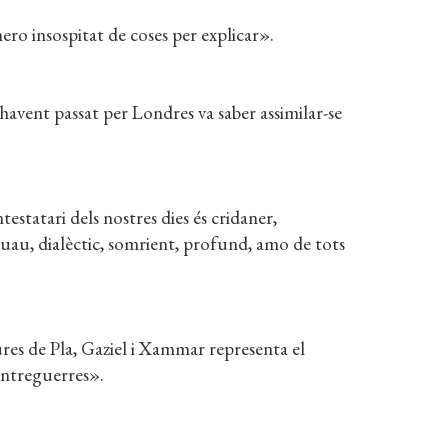
o insospitat de coses per explicar».
havent passat per Londres va saber assimilar-se
estatari dels nostres dies és cridaner,
au, dialèctic, somrient, profund, amo de tots
gures de Pla, Gaziel i Xammar representa el
’entreguerres».