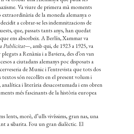
el nazisme. Va viure de primera mà moments
ió extraordinària de la moneda alemanya o
, decidit a cobrar-se les indemnitzacions de
quests, que, passats tants anys, han quedat
 que ens absorbeix. A Berlín, Xammar va
a Publicitat
—, amb qui, de 1923 a 1925, va
r plegats a Renània i a Baviera, des d’on van
ancesos a ciutadans alemanys poc disposats a
cerveseria de Munic i l’entrevista que tots dos
textos són recollits en el present volum i
nalítica i literària desacostumada i ens obren
oments més fascinants de la història europea
 lents, morè, d’ulls vivíssims, gran nas, una
ant a sibarita. Fou un gran dialèctic. El