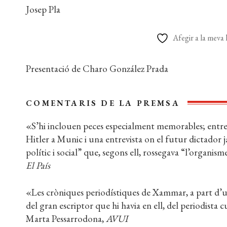
Josep Pla
Afegir a la meva l
Presentació de Charo González Prada
COMENTARIS DE LA PREMSA
«S’hi inclouen peces especialment memorables; entre el
Hitler a Munic i una entrevista on el futur dictador ja
polític i social” que, segons ell, rossegava “l’organi
El País
«Les cròniques periodístiques de Xammar, a part d
del gran escriptor que hi havia en ell, del periodista c
Marta Pessarrodona,
AVUI