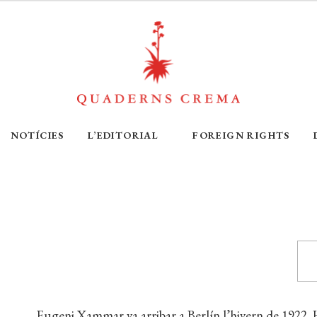
NOTÍCIES
L’EDITORIAL
FOREIGN RIGHTS
Eugeni Xammar va arribar a Berlín l’hivern de 1922. 