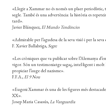
«Llegir a Xammar no és només un plaer periodístic, to
segle. També és una advertència: la història es repeteix, 
tard».
Javier Blánquez,
El Mundo Tendències
«Admirable per l’agudesa de la seva visió i per la seva 
F. Xavier Ballabriga,
Segre
«Les cròniques que va publicar sobre l’Alemanya d’en
vigor. Són un testimoniatge sagaç, intel·ligent i mol
propiciar l’auge del nazisme».
F.F.A.,
El 9 Nou
«Eugeni Xammar és una de les figures més destacades i
XX».
Josep Maria Casasús,
La Vanguardia