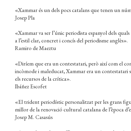
«Xammar és un dels pocs catalans que tenen un númer
Josep Pla
«Xammar va ser l’únic periodista espanyol dels quals 
a l’estil clar, concret i concís del periodisme anglès».
Ramiro de Maeztu
«Diríem que era un contestatari, però així com el cont
incòmode i maleducat, Xammar era un contestatari su
els recursos de la crítica».
Ibáñez Escofet
«El trident periodístic personalitzat per les grans fi
millor de la renovació cultural catalana de l’època d
Josep M. Casasús