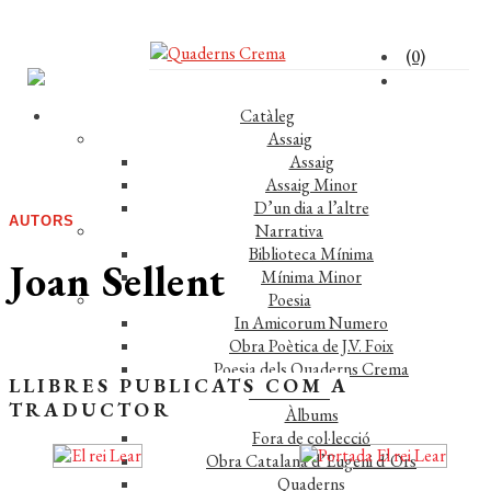
(0)
Catàleg
Assaig
Assaig
Assaig Minor
D’un dia a l’altre
AUTORS
Narrativa
Biblioteca Mínima
Joan Sellent
Mínima Minor
Poesia
In Amicorum Numero
Obra Poètica de J.V. Foix
Poesia dels Quaderns Crema
LLIBRES PUBLICATS COM A
Miscel·lània
TRADUCTOR
Àlbums
Fora de col·lecció
Obra Catalana d’Eugeni d’Ors
Quaderns