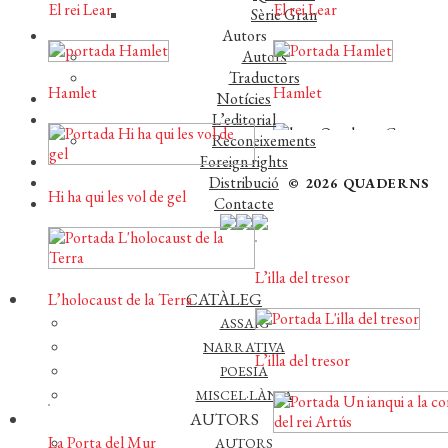
El rei Lear
El rei Lear
Sèrie Gran
Autors
Autors
Traductors
Hamlet
Hamlet
Notícies
L’editorial
Reconeixements
Foreign rights
Distribució
© 2026 QUADERNS
Hi ha qui les vol de gel
Contacte
L’illa del tresor
CATÀLEG
L’holocaust de la Terra
ASSAIG
NARRATIVA
L’illa del tresor
POESIA
MISCEL·LÀNIA
AUTORS
La Porta del Mur
AUTORS