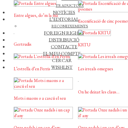
TRADUCTORS
NOTÍCIES
Entre algues, do’m la mà
L’EDITORIAL
Escenificació de cinc poeme
RECONEIXEMENTS
FOREIGN RIGHTS
DISTRIBUCIÓ
Gertrudis
KRTU
CONTACTE
EL MEU COMPTE
CERCAR
WISHLIST
L’estrella d’en Perris
Les irreals omegues
On he deixat les claus…
Mots i maons o a cascú el seu
Onze nadals i un cap d’any
Onze nadals i un cap d’any