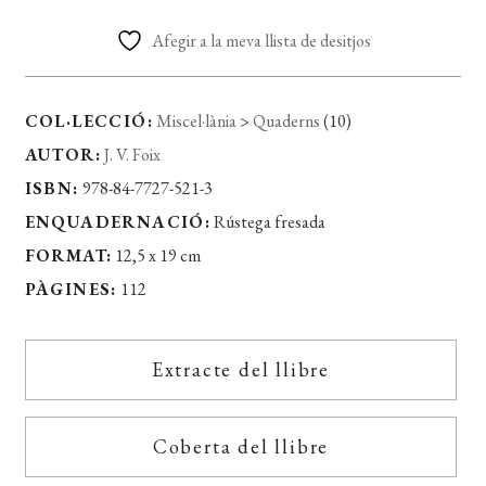
Afegir a la meva llista de desitjos
COL·LECCIÓ:
Miscel·lània
>
Quaderns
(10)
AUTOR:
J. V. Foix
ISBN:
978-84-7727-521-3
ENQUADERNACIÓ:
Rústega fresada
FORMAT:
12,5 x 19 cm
PÀGINES:
112
Extracte del llibre
Coberta del llibre