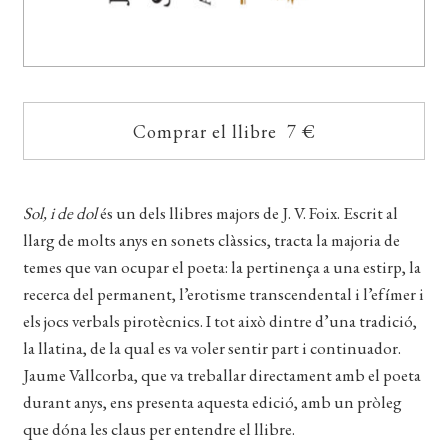
Comprar el llibre 7 €
Sol, i de dol
és un dels llibres majors de J. V. Foix. Escrit al
llarg de molts anys en sonets clàssics, tracta la majoria de
temes que van ocupar el poeta: la pertinença a una estirp, la
recerca del permanent, l’erotisme transcendental i l’efímer i
els jocs verbals pirotècnics. I tot això dintre d’una tradició,
la llatina, de la qual es va voler sentir part i continuador.
Jaume Vallcorba, que va treballar directament amb el poeta
durant anys, ens presenta aquesta edició, amb un pròleg
que dóna les claus per entendre el llibre.