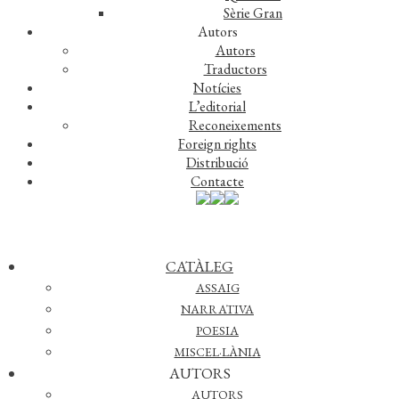
Sèrie Gran
Autors
COL·LECCIÓ:
Poesia
>
Obra Poètica de J.V. Foix
(11)
Autors
Traductors
AUTOR:
J. V. Foix
Notícies
L’editorial
ISBN:
978-84-7727-157-4
Reconeixements
Foreign rights
EDICIÓ:
1a
Distribució
Contacte
ENQUADERNACIÓ:
Rústega cosida
FORMAT:
15 x 23 cm
PÀGINES:
144
CATÀLEG
IDIOMA:
Català
ASSAIG
NARRATIVA
POESIA
Coberta del llibre
MISCEL·LÀNIA
AUTORS
AUTORS