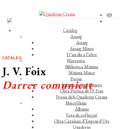
(0)
Catàleg
Assaig
Assaig
Assaig Minor
D’un dia a l’altre
CATÀLEG
Narrativa
Biblioteca Mínima
J. V. Foix
Mínima Minor
Poesia
Darrer comunicat
In Amicorum Numero
Obra Poètica de J.V. Foix
Poesia dels Quaderns Crema
Miscel·lània
Àlbums
Fora de col·lecció
Obra Catalana d’Eugeni d’Ors
Comprar el llibre 12 €
Quaderns