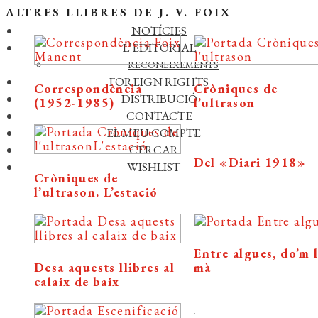
ALTRES LLIBRES DE J. V. FOIX
TRADUCTORS
NOTÍCIES
L’EDITORIAL
RECONEIXEMENTS
FOREIGN RIGHTS
Correspondència
Cròniques de
DISTRIBUCIÓ
(1952-1985)
l’ultrason
CONTACTE
EL MEU COMPTE
CERCAR
Del «Diari 1918»
WISHLIST
Cròniques de
l’ultrason. L’estació
Entre algues, do’m 
Desa aquests llibres al
mà
calaix de baix