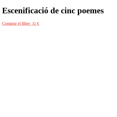
Escenificació de cinc poemes
Comprar el llibre 11 €
Comprar el llibre 11 €
Col·lecció:
Poesia
>
Obra Poètica de J.V. Foix
(9)
Autor:
J. V. Foix
ISBN:
978-84-7727-109-3
Edició:
1a
Enquadernació:
Rústega cosida
Format:
15 x 23 cm
Pàgines:
64
Idioma:
Català
Coberta del llibre