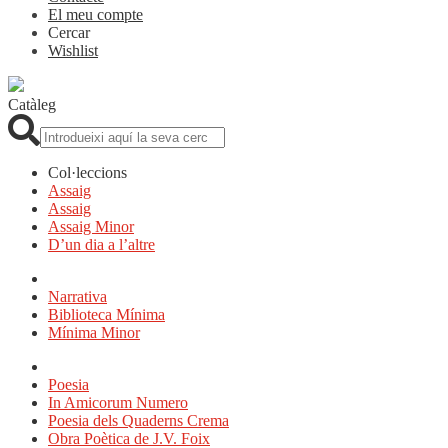
El meu compte
Cercar
Wishlist
Catàleg
Cerca:
Col·leccions
Assaig
Assaig
Assaig Minor
D’un dia a l’altre
Narrativa
Biblioteca Mínima
Mínima Minor
Poesia
In Amicorum Numero
Poesia dels Quaderns Crema
Obra Poètica de J.V. Foix