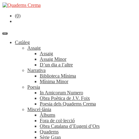
(0)
Catàleg
Assaig
Assaig
Assaig Minor
D’un dia a l’altre
Narrativa
Biblioteca Mínima
Mínima Minor
Poesia
In Amicorum Numero
Obra Poètica de J.V. Foix
Poesia dels Quaderns Crema
Miscel·lània
Àlbums
Fora de col·lecció
Obra Catalana d’Eugeni d’Ors
Quaderns
Sèrie Gran