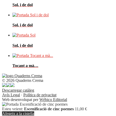
Sol, i de dol
Sol, i de dol
Sol, i de dol
Tocant a mà…
© 2026 Quaderns Crema
Descarregar catàleg
Avís Legal
·
Política de privacitat
Web desenvolupat per
Wébico Editorial
Esteu veient:
Escenificació de cinc poemes
11,00
€
Afegeix a la cistella