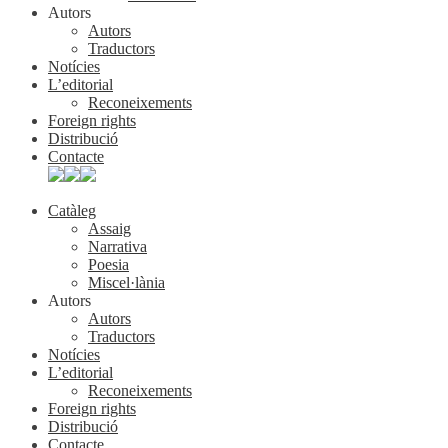
Autors
Autors
Traductors
Notícies
L’editorial
Reconeixements
Foreign rights
Distribució
Contacte
Catàleg
Assaig
Narrativa
Poesia
Miscel·lània
Autors
Autors
Traductors
Notícies
L’editorial
Reconeixements
Foreign rights
Distribució
Contacte