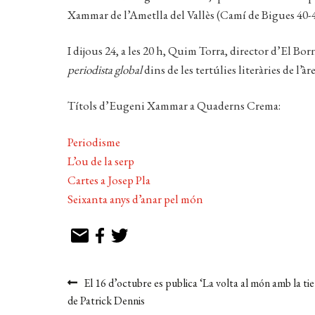
Xammar de l’Ametlla del Vallès (Camí de Bigues 40-4
I dijous 24, a les 20 h, Quim Torra, director d’El B
periodista global
dins de les tertúlies literàries de l’
Títols d’Eugeni Xammar a Quaderns Crema:
Periodisme
L’ou de la serp
Cartes a Josep Pla
Seixanta anys d’anar pel món
Navegació
Entrada
El 16 d’octubre es publica ‘La volta al món amb la t
anterior:
de Patrick Dennis
d'entrades