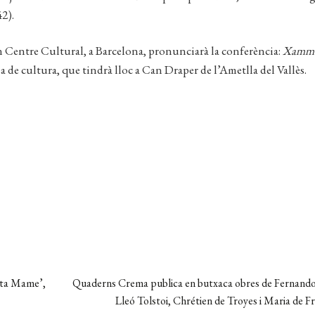
2).
orn Centre Cultural, a Barcelona, pronunciarà la conferència:
Xamma
àrea de cultura, que tindrà lloc a Can Draper de l’Ametlla del Vallès.
Pròxima
ieta Mame’,
Quaderns Crema publica en butxaca obres de Fernando
entrada:
Lleó Tolstoi, Chrétien de Troyes i Maria de F