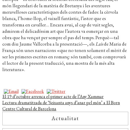
món llegendari de la matèria de Bretanya i les aventures
meravelloses característiques dels contes de fades: la cèrvola
blanca, l’home-llop, el vaixell fantàstic, l’astor que es
transforma en cavaller… Encara avui, al cap de vuit segles,
admirem el delicadíssim art que l’autora va esmerçar en una
obra que ha vençut per sempre el pas del temps. Perquè—tal
com diu Jaume Vallcorba a la presentació—, els
Lais
de Maria de
França són unes narracions «que no tenen solament el mèrit de
ser les primeres escrites en romanç: són també, com comprovarà
el lector de la present traducció, una mostra de la més alta
literatura».
Navegació
Entrada
El 19 d’octubre arrenca el primer acte de l’Any Xammar
anterior:
Pròxima
Lectura dramatitzada de ‘Seixanta anys d’anar pel món’ a El Born
d'entrades
entrada:
Centre Cultural de Barcelona
Actualitat