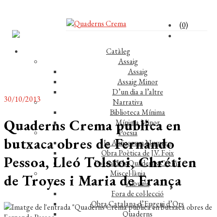
(0)
Catàleg
Assaig
Assaig
Assaig Minor
D’un dia a l’altre
30/10/2013
Narrativa
Biblioteca Mínima
Quaderns Crema publica en
Mínima Minor
Poesia
butxaca obres de Fernando
In Amicorum Numero
Obra Poètica de J.V. Foix
Pessoa, Lleó Tolstoi, Chrétien
Poesia dels Quaderns Crema
Miscel·lània
de Troyes i Maria de França
Àlbums
Fora de col·lecció
Obra Catalana d’Eugeni d’Ors
Quaderns