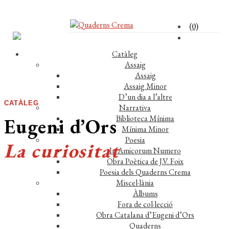
(0)
Catàleg
Assaig
Assaig
Assaig Minor
D’un dia a l’altre
CATÀLEG
Narrativa
Biblioteca Mínima
Eugeni d’Ors
Mínima Minor
Poesia
La curiositat
In Amicorum Numero
Obra Poètica de J.V. Foix
Poesia dels Quaderns Crema
Miscel·lània
Àlbums
Fora de col·lecció
Obra Catalana d’Eugeni d’Ors
Comprar el llibre 14 €
Quaderns