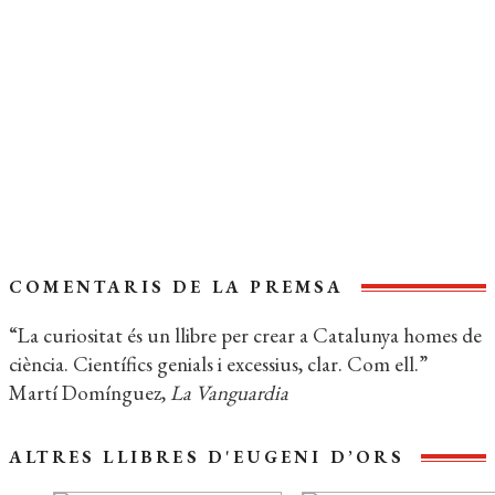
PÀGINES:
128
IDIOMA:
Català
Extracte del llibre
Coberta del llibre
COMENTARIS DE LA PREMSA
“La curiositat és un llibre per crear a Catalunya homes de
ciència. Científics genials i excessius, clar. Com ell.”
Martí Domínguez,
La Vanguardia
ALTRES LLIBRES D'EUGENI D’ORS