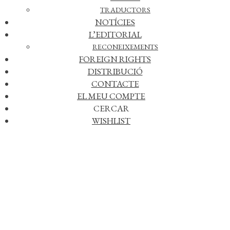
humanitat i el progrés cien­tífic. Des del relat bíblic, els egipcis i
TRADUCTORS
la Grècia clàssica fins al Renaixement i els albors del
NOTÍCIES
Romanticisme, Ors repassa les personalitats que, com ell
mateix, adopten el concepte de «curiositat» entès com a instint
L’EDITORIAL
de coneixement, com a impuls per comprendre, com a «apetit
RECONEIXEMENTS
d’emoció», com a l’element clau que empeny a filosofar.
FOREIGN RIGHTS
DISTRIBUCIÓ
CONTACTE
EL MEU COMPTE
CERCAR
WISHLIST