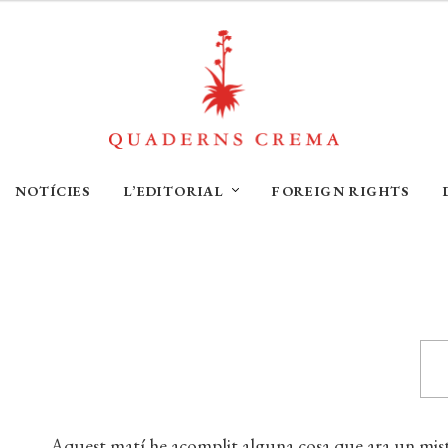
NOTÍCIES
L’EDITORIAL
FOREIGN RIGHTS
Aquest matí he acomplit alguna cosa que ara un mist