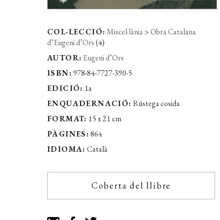
COL·LECCIÓ:
Miscel·lània
>
Obra Catalana
d’Eugeni d’Ors
(4)
AUTOR:
Eugeni d’Ors
ISBN:
978-84-7727-390-5
EDICIÓ:
1a
ENQUADERNACIÓ:
Rústega cosida
FORMAT:
15 x 21 cm
PÀGINES:
864
IDIOMA:
Català
Coberta del llibre