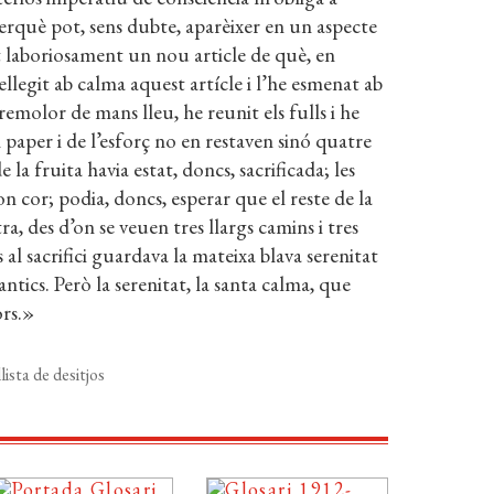
erquè pot, sens dubte, aparèixer en un aspecte
 laboriosament un nou article de què, en
ellegit ab calma aquest artícle i l’he esmenat ab
remolor de mans lleu, he reunit els fulls i he
l paper i de l’esforç no en restaven sinó quatre
 la fruita havia estat, doncs, sacrificada; les
n cor; podia, doncs, esperar que el reste de la
a, des d’on se veuen tres llargs camins i tres
al sacrifici guardava la mateixa blava serenitat
ntics. Però la serenitat, la santa calma, que
ors.»
lista de desitjos