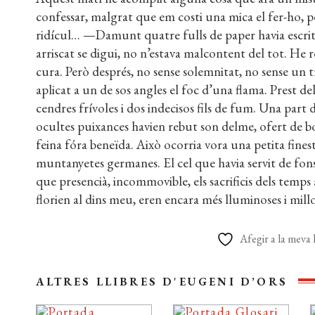
confessar, malgrat que em costi una mica el fer-ho, p
ridícul… —Damunt quatre fulls de paper havia escrit
arriscat se digui, no n’estava malcontent del tot. He r
cura. Però després, no sense solemnitat, no sense un t
aplicat a un de sos angles el foc d’una flama. Prest de
cendres frívoles i dos indecisos fils de fum. Una part de
ocultes puixances havien rebut son delme, ofert de bo
feina fóra beneïda. Això ocorria vora una petita finestr
muntanyetes germanes. El cel que havia servit de fons 
que presencià, incommovible, els sacrificis dels temps a
florien al dins meu, eren encara més lluminoses i mill
Afegir a la meva l
ALTRES LLIBRES D'EUGENI D’ORS