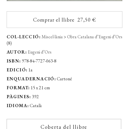
Comprar el llibre 27,50 €
COL·LECCIÓ:
Miscel·lània
>
Obra Catalana d’Eugeni d’Ors
(8)
AUTOR:
Eugeni d’Ors
ISBN:
978-84-7727-063-8
EDICIÓ:
1a
ENQUADERNACIÓ:
Cartoné
FORMAT:
15 x 21 cm
PÀGINES:
392
IDIOMA:
Català
Coberta del llibre