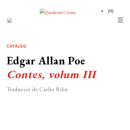
(0)
CATÀLEG
Expan
el
AUTORS
Expan
CATÀLEG
menú
el
NOTÍCIES
secun
Edgar Allan Poe
menú
L’EDITORIAL
secun
Contes, volum III
Expan
el
FOREIGN RIGHTS
menú
Traducció de Carles Riba
DISTRIBUCIÓ
secun
CONTACTE
EL MEU COMPTE