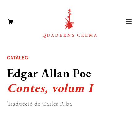
CATÀLEG
Expan
CATÀLEG
el
AUTORS
Edgar Allan Poe
Expan
menú
el
NOTÍCIES
secun
Contes, volum I
menú
L’EDITORIAL
secun
Expan
Traducció de Carles Riba
el
FOREIGN RIGHTS
menú
DISTRIBUCIÓ
secun
CONTACTE