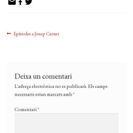
EL MEU COMPTE
CERCAR
Navegació
WISHLIST
Entrada
Epístoles a Josep Carner
anterior:
d'entrades
Deixa un comentari
L'adreça electrònica no es publicarà.
Els camps
necessaris estan marcats amb
*
Comentari
*