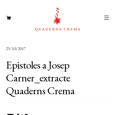
CATÀLEG
Expan
25/10/2017
el
AUTORS
Expan
menú
Epistoles a Josep
el
NOTÍCIES
secun
menú
Carner_extracte
L’EDITORIAL
secun
Expan
Quaderns Crema
el
FOREIGN RIGHTS
menú
DISTRIBUCIÓ
secun
CONTACTE