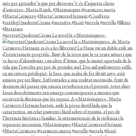
#novetatQuadernsCrema La novel·la «Matrioixques»,