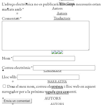
Sèrie Gran
L'adreça electrònica no es publicarà.
Els camps necessaris estan
Autors
marcats amb
*
Autors
Comentari
*
Traductors
Notícies
L’editorial
Reconeixements
Foreign rights
Distribució
Contacte
Nom
*
Correu electrònic
*
CATÀLEG
ASSAIG
Lloc web
NARRATIVA
Desa el meu nom, correu electrònic i lloc web en aquest
POESIA
navegador per a la pròxima vegada que comenti.
MISCEL·LÀNIA
AUTORS
AUTORS