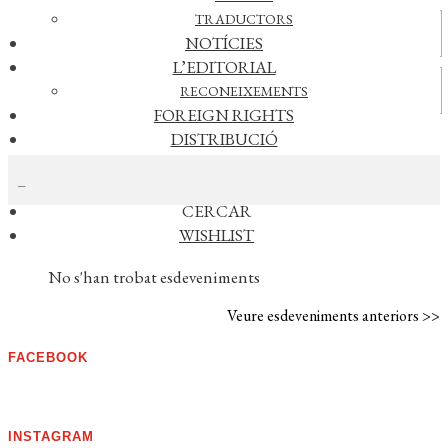
TRADUCTORS
Actualitat
NOTÍCIES
L’EDITORIAL
Vídeos
RECONEIXEMENTS
FOREIGN RIGHTS
DISTRIBUCIÓ
CERCAR NOTÍCIES
CONTACTE
EL MEU COMPTE
CERCAR
WISHLIST
AGENDA
No s'han trobat esdeveniments
Veure esdeveniments anteriors >>
FACEBOOK
INSTAGRAM