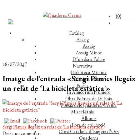
(0)
Catàleg
Assaig
Assaig
Assaig Minor
D’un dia a l’altre
18/07/2017
Narrativa
Biblioteca Mínima
Imatge de l’entrada «Sergi Pàmies llegeix
Mínima Minor
Poesia
un relat de ‘La bicicleta estàtica'»
In Amicorum Numero
Obra Poètica de J.V. Foix
Poesia dels Quaderns Crema
Miscel·lània
Àlbums
Fora de col·lecció
Navegació
Entrada
Sergi Pàmies llegeix un relat de ‘La bicicleta estàtica’
Obra Catalana d’Eugeni d’Ors
anterior:
Deixa un comentari
d'entrades
Quaderns