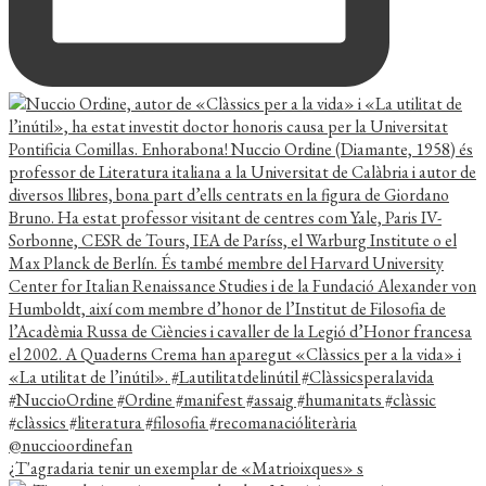
¿T'agradaria tenir un exemplar de «Matrioixques» s