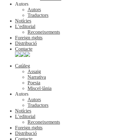
Autors
Autors
Traductors
Notícies
L’editorial
Reconeixements
Foreign rights
Distribució
Contacte
Catàleg
Assaig
Narrativa
Poesia
Miscel·lània
Autors
Autors
Traductors
Notícies
L’editorial
Reconeixements
Foreign rights
Distribució
Contacte