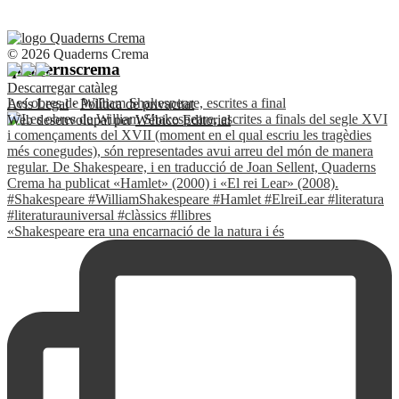
© 2026 Quaderns Crema
quadernscrema
Descarregar catàleg
Les obres de William Shakespeare, escrites a final
Avís Legal
·
Política de privacitat
Web desenvolupat per
Wébico Editorial
«Shakespeare era una encarnació de la natura i és