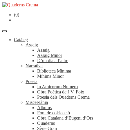
(0)
Catàleg
Assaig
Assaig
Assaig Minor
D’un dia a l’altre
Narrativa
Biblioteca Mínima
Mínima Minor
Poesia
In Amicorum Numero
Obra Poètica de J.V. Foix
Poesia dels Quaderns Crema
Miscel·lània
Àlbums
Fora de col·lecció
Obra Catalana d’Eugeni d’Ors
Quaderns
Sèrie Gran