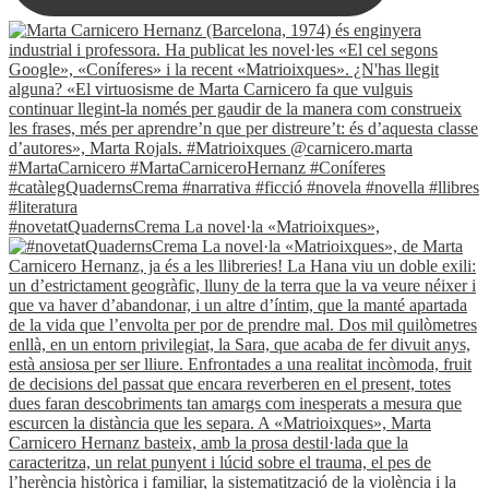
#novetatQuadernsCrema La novel·la «Matrioixques»,