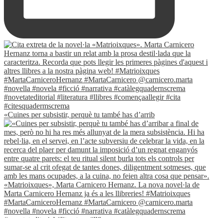
«Cuines per subsistir, perquè tu també has d’arrib