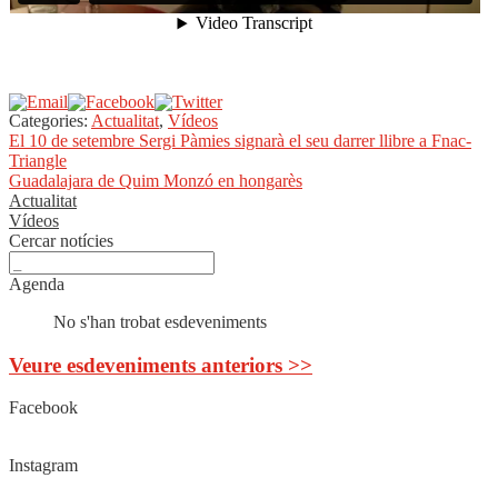
Categories:
Actualitat
,
Vídeos
Navegació
Entrada
El 10 de setembre Sergi Pàmies signarà el seu darrer llibre a Fnac-
anterior:
Triangle
d'entrades
Pròxima
Guadalajara de Quim Monzó en hongarès
entrada:
Actualitat
Vídeos
Cercar notícies
Agenda
No s'han trobat esdeveniments
Veure esdeveniments anteriors >>
Facebook
Instagram