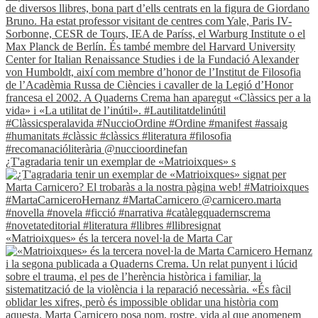
¿T'agradaria tenir un exemplar de «Matrioixques» s
«Matrioixques» és la tercera novel·la de Marta Car