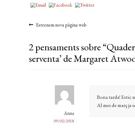
Navegació
Entrada
Estrenem nova pàgina web
anterior:
d'entrades
2 pensaments sobre “
Quadern
serventa’ de Margaret Atwo
Bona tarda! Estic 
Al mes de març ja s
Anna
09/02/2018