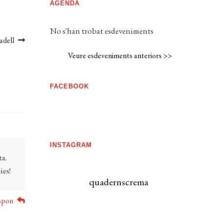
AGENDA
No s'han trobat esdeveniments
adell
Veure esdeveniments anteriors >>
FACEBOOK
INSTAGRAM
ta.
ies!
quadernscrema
spon