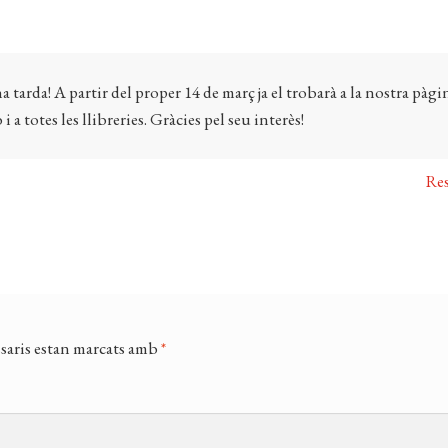
a tarda! A partir del proper 14 de març ja el trobarà a la nostra pàgi
i a totes les llibreries. Gràcies pel seu interès!
Re
saris estan marcats amb
*