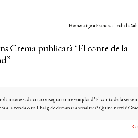
Pròxima
Homenatge a Francesc Trabal a Sab
entrada:
s Crema publicarà ‘El conte de la
od
”
molt interessada en aconseguir um exemplar d’El conte de la serven
erà a la venda o us l’haig de demanar a vosaltres? Quins nervis! Gràc
Re