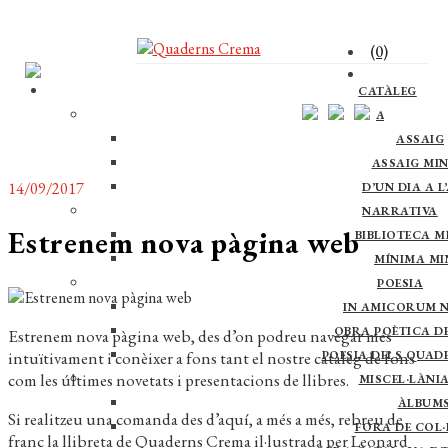
(0)
CATÀLEG
ASSAIG
ASSAIG
ASSAIG MI
14/09/2017
D’UN DIA A L
NARRATIVA
Estrenem nova pàgina web
BIBLIOTECA M
MÍNIMA M
POESIA
IN AMICORUM 
OBRA POÈTICA DE 
Estrenem nova pàgina web, des d’on podreu navegar més
intuïtivament i conèixer a fons tant el nostre catàleg de fons
POESIA DELS QUAD
com les últimes novetats i presentacions de llibres.
MISCEL·LÀNI
ÀLBUM
Si realitzeu una comanda des d’aquí, a més a més, rebreu de
FORA DE COL·
franc la llibreta de Quaderns Crema il·lustrada per Leonard