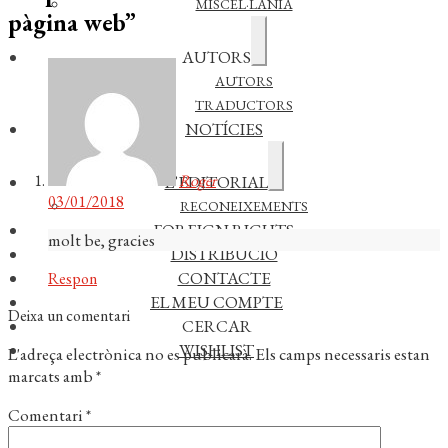
MISCEL·LÀNIA
pàgina web
”
Expandeix
AUTORS
el
menú
AUTORS
secundari
TRADUCTORS
NOTÍCIES
Expandeix
Roger
L’EDITORIAL
el
03/01/2018
menú
RECONEIXEMENTS
secundari
FOREIGN RIGHTS
molt be, gracies
DISTRIBUCIÓ
CONTACTE
Respon
EL MEU COMPTE
Deixa un comentari
CERCAR
WISHLIST
L'adreça electrònica no es publicarà.
Els camps necessaris estan
marcats amb
*
Comentari
*