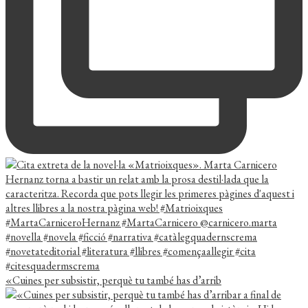
«Cuines per subsistir, perquè tu també has d’arrib