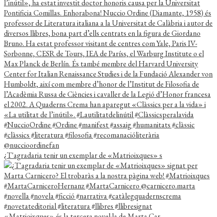
¿T'agradaria tenir un exemplar de «Matrioixques» s
«Matrioixques» és la tercera novel·la de Marta Car