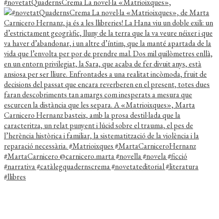
#novetatQuadernsCrema La novel·la «Matrioixques»,