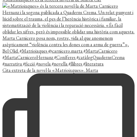
Cita extreta de la novel·la «Matrioixques». Marta