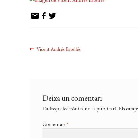
Navegació
Entrada
Vicent Andrés Estellés
anterior:
d'entrades
Deixa un comentari
L'adreça electrònica no es publicarà.
Els camps
Comentari
*