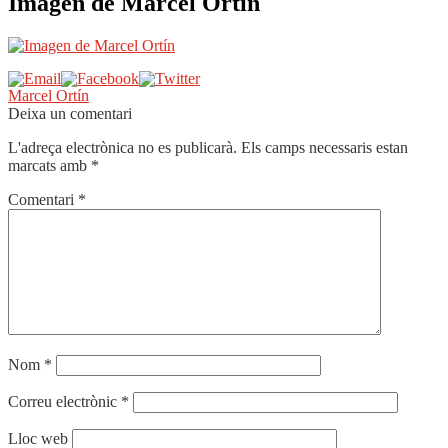
Imagen de Marcel Ortín
Navegació
Entrada
Marcel Ortín
anterior:
Deixa un comentari
d'entrades
L'adreça electrònica no es publicarà.
Els camps necessaris estan
marcats amb
*
Comentari
*
Nom
*
Correu electrònic
*
Lloc web