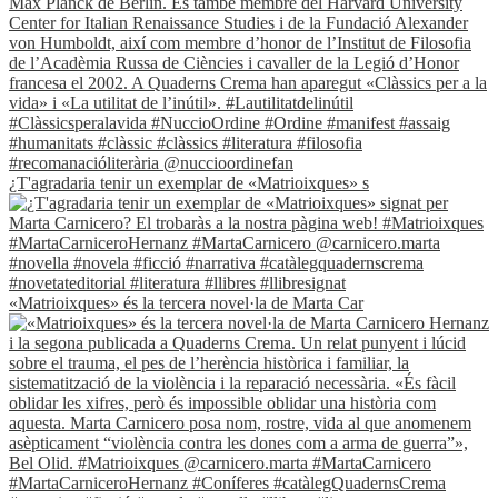
¿T'agradaria tenir un exemplar de «Matrioixques» s
«Matrioixques» és la tercera novel·la de Marta Car