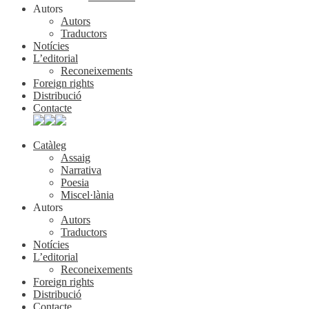
Autors
Autors
Traductors
Notícies
L’editorial
Reconeixements
Foreign rights
Distribució
Contacte
Catàleg
Assaig
Narrativa
Poesia
Miscel·lània
Autors
Autors
Traductors
Notícies
L’editorial
Reconeixements
Foreign rights
Distribució
Contacte