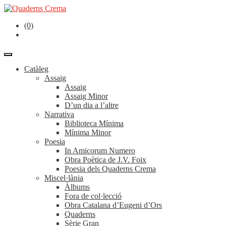
(0)
Catàleg
Assaig
Assaig
Assaig Minor
D’un dia a l’altre
Narrativa
Biblioteca Mínima
Mínima Minor
Poesia
In Amicorum Numero
Obra Poètica de J.V. Foix
Poesia dels Quaderns Crema
Miscel·lània
Àlbums
Fora de col·lecció
Obra Catalana d’Eugeni d’Ors
Quaderns
Sèrie Gran