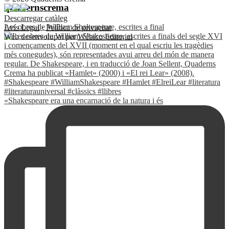
quadernscrema
Descarregar catàleg
Les obres de William Shakespeare, escrites a final
Avís Legal
·
Política de privacitat
Web desenvolupat per
Wébico Editorial
«Shakespeare era una encarnació de la natura i és