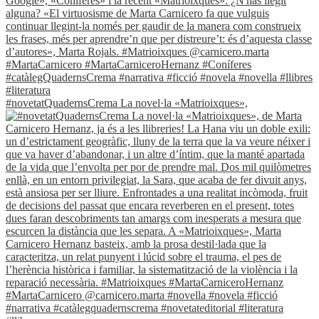
#novetatQuadernsCrema La novel·la «Matrioixques»,