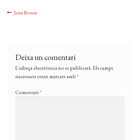
EL MEU COMPTE
Navegació
Entrada
Joan Brossa
anterior:
CERCAR
d'entrades
WISHLIST
Deixa un comentari
L'adreça electrònica no es publicarà.
Els camps
necessaris estan marcats amb
*
Comentari
*