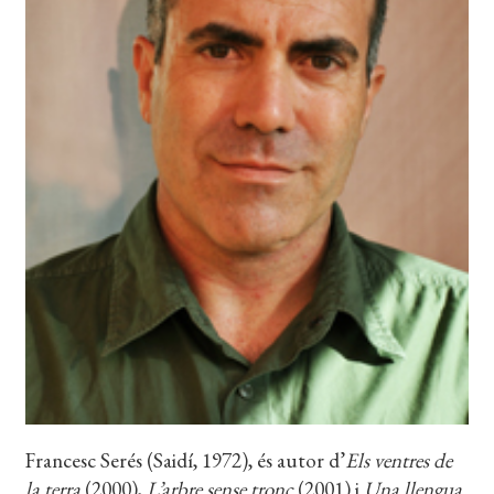
EL MEU COMPTE
CERCAR
WISHLIST
Francesc Serés (Saidí, 1972), és autor d’
Els ventres de
la terra
(2000),
L’arbre sense tronc
(2001) i
Una llengua