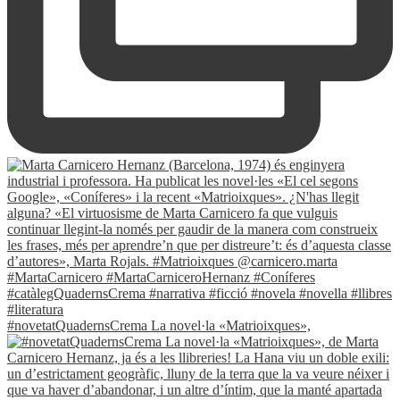
#novetatQuadernsCrema La novel·la «Matrioixques»,