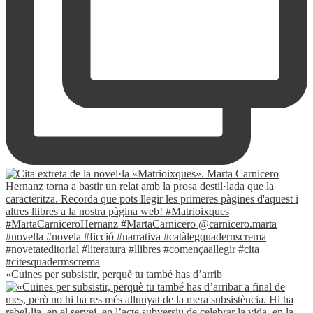
«Cuines per subsistir, perquè tu també has d’arrib