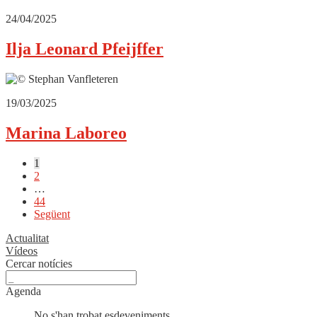
24/04/2025
Ilja Leonard Pfeijffer
19/03/2025
Marina Laboreo
Paginació
1
2
de
…
les
44
Següent
entrades
Actualitat
Vídeos
Cercar notícies
Agenda
No s'han trobat esdeveniments