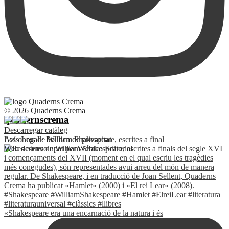
© 2026 Quaderns Crema
quadernscrema
Descarregar catàleg
Les obres de William Shakespeare, escrites a final
Avís Legal
·
Política de privacitat
Web desenvolupat per
Wébico Editorial
«Shakespeare era una encarnació de la natura i és