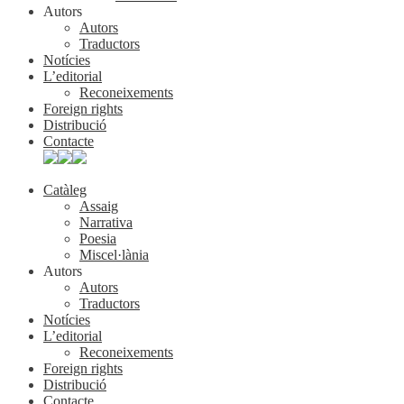
Autors
Autors
Traductors
Notícies
L’editorial
Reconeixements
Foreign rights
Distribució
Contacte
Catàleg
Assaig
Narrativa
Poesia
Miscel·lània
Autors
Autors
Traductors
Notícies
L’editorial
Reconeixements
Foreign rights
Distribució
Contacte