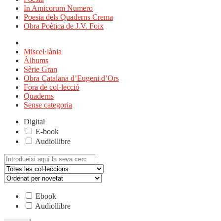
In Amicorum Numero
Poesia dels Quaderns Crema
Obra Poètica de J.V. Foix
Miscel·lània
Àlbums
Sèrie Gran
Obra Catalana d’Eugeni d’Ors
Fora de col·lecció
Quaderns
Sense categoria
Digital
E-book
Audiollibre
Cerca:
Ebook
Audiollibre