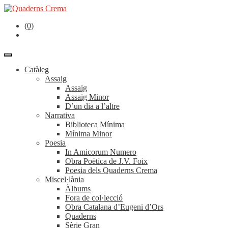
(0)
Catàleg
Assaig
Assaig
Assaig Minor
D’un dia a l’altre
Narrativa
Biblioteca Mínima
Mínima Minor
Poesia
In Amicorum Numero
Obra Poètica de J.V. Foix
Poesia dels Quaderns Crema
Miscel·lània
Àlbums
Fora de col·lecció
Obra Catalana d’Eugeni d’Ors
Quaderns
Sèrie Gran