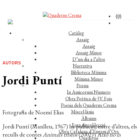
(0)
Catàleg
Assaig
Assaig
Assaig Minor
D’un dia a l’altre
AUTORS
Narrativa
Biblioteca Mínima
Jordi Puntí
Mínima Minor
Poesia
In Amicorum Numero
Obra Poètica de J.V. Foix
Poesia dels Quaderns Crema
Fotografia de Noemí Elias
Miscel·lània
Àlbums
Fora de col·lecció
Jordi Puntí (Manlleu, 1967) ha publicat, entre d’altres, els
Obra Catalana d’Eugeni d’Ors
reculls de contes
Animals tristos
(2002) i
Això no és
Quaderns