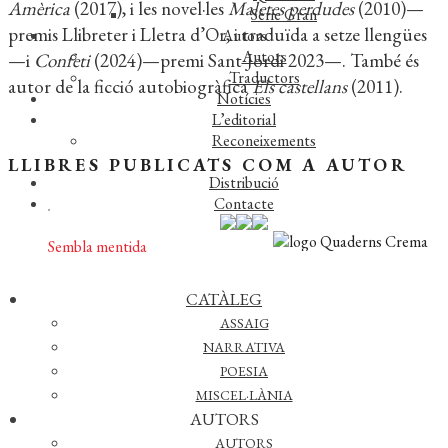
Amèrica
(2017), i les novel·les
Maletes perdudes
(2010)—
Sèrie Gran
premis Llibreter i Lletra d’Or, i traduïda a setze llengües
Autors
Autors
—i
Confeti
(2024)—premi Sant Jordi 2023—. També és
Traductors
autor de la ficció autobiogràfica
Els castellans
(2011).
Notícies
L’editorial
Reconeixements
Foreign rights
LLIBRES PUBLICATS COM A AUTOR
Distribució
Contacte
Sembla mentida
© 2026 QUADERNS
CATÀLEG
ASSAIG
CREMA
NARRATIVA
POESIA
MISCEL·LÀNIA
DESCARREGAR CATÀLEG
AUTORS
AUTORS
AVÍS LEGAL
·
POLÍTICA DE PRIVACITAT