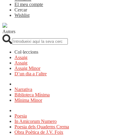
El meu compte
Cercar
Wishlist
Autors
Cerca:
Col·leccions
Assaig
Assaig
Assaig Minor
D’un dia a l’altre
Narrativa
Biblioteca Mínima
Mínima Minor
Poesia
In Amicorum Numero
Poesia dels Quaderns Crema
Obra Poètica de J.V. Foix