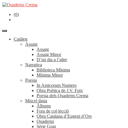
(0)
Catàleg
Assaig
Assaig
Assaig Minor
D’un dia a l’altre
Narrativa
Biblioteca Mínima
Mínima Minor
Poesia
In Amicorum Numero
Obra Poètica de J.V. Foix
Poesia dels Quaderns Crema
Miscel·lània
Àlbums
Fora de col·lecció
Obra Catalana d’Eugeni d’Ors
Quaderns
Sèrie Gran