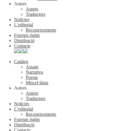
Autors
Autors
Traductors
Notícies
L’editorial
Reconeixements
Foreign rights
Distribució
Contacte
Catàleg
Assaig
Narrativa
Poesia
Miscel·lània
Autors
Autors
Traductors
Notícies
L’editorial
Reconeixements
Foreign rights
Distribució
Contacte