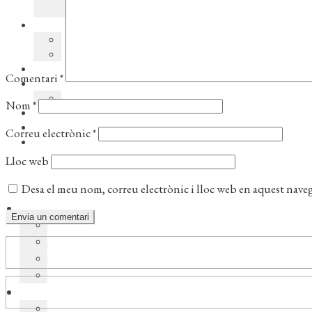
Comentari
*
Nom
*
Correu electrònic
*
Lloc web
Desa el meu nom, correu electrònic i lloc web en aquest nave