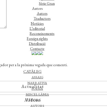
Sèrie Gran
Autors
Autors
Traductors
Notícies
L’editorial
Reconeixements
Foreign rights
Distribució
Contacte
gador per a la pròxima vegada que comenti.
CATÀLEG
ASSAIG
NARRATIVA
Actualitat
POESIA
MISCEL·LÀNIA
Vídeos
AUTORS
AUTORS