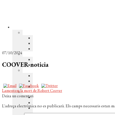
07/10/2024
COOVER noticia
Navegació
Entrada
Lamentem la mort de Robert Coover
anterior:
Deixa un comentari
d'entrades
L'adreça electrònica no es publicarà.
Els camps necessaris estan 