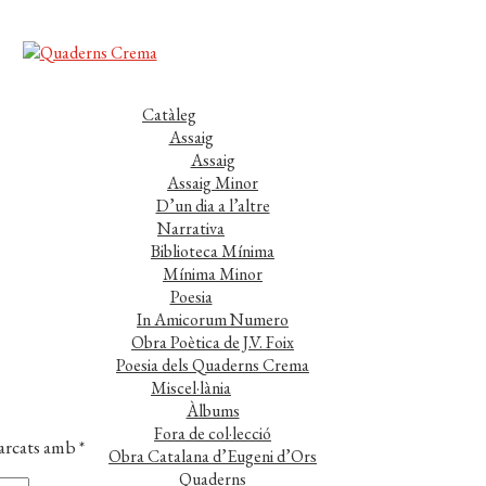
Catàleg
Assaig
Assaig
Assaig Minor
D’un dia a l’altre
Narrativa
Biblioteca Mínima
Mínima Minor
Poesia
In Amicorum Numero
Obra Poètica de J.V. Foix
Poesia dels Quaderns Crema
Miscel·lània
Àlbums
Fora de col·lecció
marcats amb
*
Obra Catalana d’Eugeni d’Ors
Quaderns