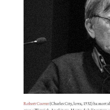
Robert Coover
(Charles City, lowa, 1932) ha mort al