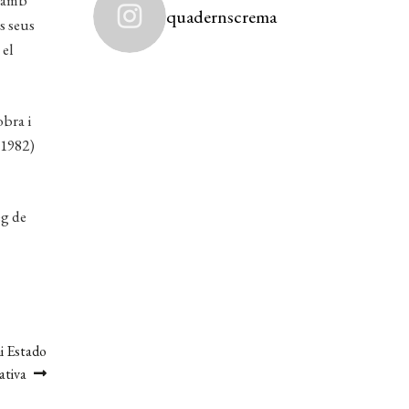
t amb
quadernscrema
s seus
 el
obra i
1982)
eg de
i Estado
ativa