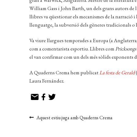
gran a Warwick, Anglaterra. Mestre de la literatura e
William Gass i John Barth, un dels grans autors de la
llibres va qüestionar els mecanismes de la narració i
llenguatge, la subversió dels gèneres tradicionals o 
Va viure llargues temporades a Europa (a Anglaterra, 
com a comentarista esportiu. Llibres com
Pricksongs
el van confirmar com un dels més sòlids exponents d
A Quaderns Crema hem publicat
La festa de Gerald
(
Laura Fernández.
Navegació
Entrada
Aquest estiu juga amb Quaderns Crema
anterior:
d'entrades