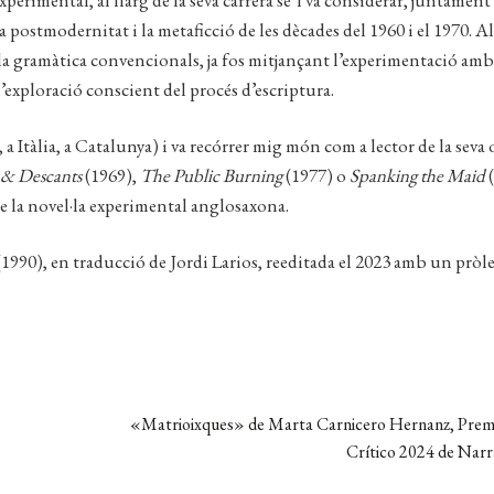
xperimental, al llarg de la seva carrera se’l va considerar, juntamen
 postmodernitat i la metaficció de les dècades del 1960 i el 1970. Al
 la gramàtica convencionals, ja fos mitjançant l’experimentació amb
l’exploració conscient del procés d’escriptura.
a Itàlia, a Catalunya) i va recórrer mig món com a lector de la seva 
 & Descants
(1969),
The Public Burning
(1977) o
Spanking the Maid
(
e la novel·la experimental anglosaxona.
1990), en traducció de Jordi Larios, reeditada el 2023 amb un pròl
Pròxima
«Matrioixques» de Marta Carnicero Hernanz, Prem
entrada:
Crítico 2024 de Narr