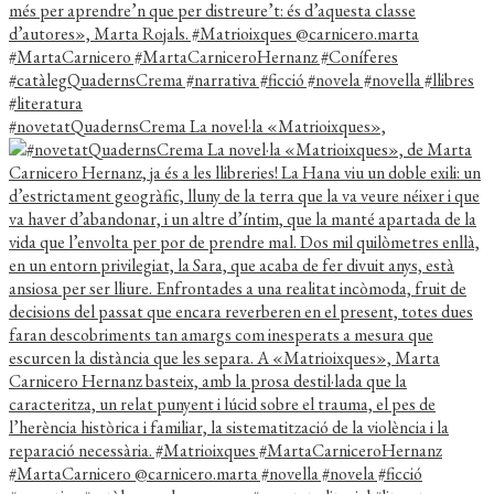
#novetatQuadernsCrema La novel·la «Matrioixques»,