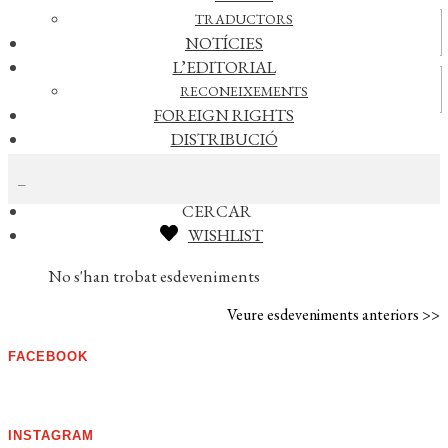
TRADUCTORS
Actualitat
NOTÍCIES
L’EDITORIAL
Vídeos
RECONEIXEMENTS
FOREIGN RIGHTS
DISTRIBUCIÓ
CERCAR NOTÍCIES
CONTACTE
EL MEU COMPTE
CERCAR
WISHLIST
AGENDA
No s'han trobat esdeveniments
Veure esdeveniments anteriors >>
FACEBOOK
INSTAGRAM