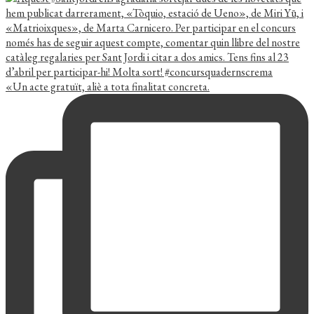
«Un acte gratuït, aliè a tota finalitat concreta.