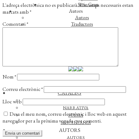
Sèrie Gran
L'adreça electrònica no es publicarà.
Els camps necessaris estan
Autors
marcats amb
*
Autors
Comentari
*
Traductors
Notícies
L’editorial
Reconeixements
Foreign rights
Distribució
Contacte
Nom
*
Correu electrònic
*
CATÀLEG
ASSAIG
Lloc web
NARRATIVA
Desa el meu nom, correu electrònic i lloc web en aquest
POESIA
navegador per a la pròxima vegada que comenti.
MISCEL·LÀNIA
AUTORS
AUTORS