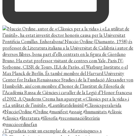
¿T'agradaria tenir un exemplar de «Matrioixques» s