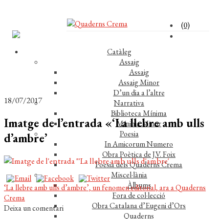
(0)
Catàleg
Assaig
Assaig
Assaig Minor
D’un dia a l’altre
18/07/2017
Narrativa
Biblioteca Mínima
Imatge de l’entrada «‘La llebre amb ulls
Mínima Minor
Poesia
d’ambre’
In Amicorum Numero
Obra Poètica de J.V. Foix
Poesia dels Quaderns Crema
Miscel·lània
Àlbums
Navegació
Entrada
‘La llebre amb ulls d’ambre’, un fenomen editorial, ara a Quaderns
Fora de col·lecció
anterior:
Crema
d'entrades
Obra Catalana d’Eugeni d’Ors
Deixa un comentari
Quaderns