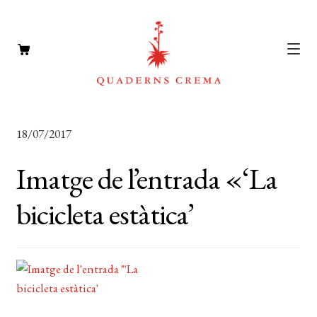
CATÀLEG
Expan
18/07/2017
el
AUTORS
Expan
menú
Imatge de l’entrada «‘La
el
NOTÍCIES
secun
menú
bicicleta estàtica’
L’EDITORIAL
secun
Expan
el
FOREIGN RIGHTS
menú
DISTRIBUCIÓ
secun
CONTACTE