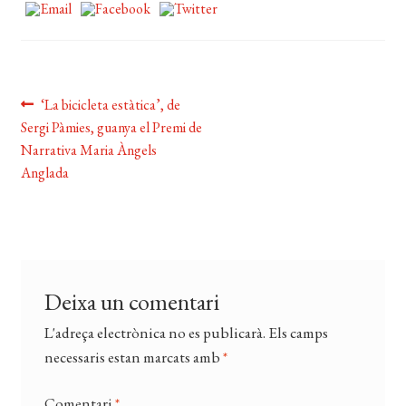
EL MEU COMPTE
CERCAR
WISHLIST
Navegació
Entrada
‘La bicicleta estàtica’, de
anterior:
Sergi Pàmies, guanya el Premi de
d'entrades
Narrativa Maria Àngels
Anglada
Deixa un comentari
L'adreça electrònica no es publicarà.
Els camps
necessaris estan marcats amb
*
Comentari
*