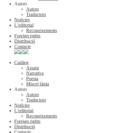
Autors
Autors
Traductors
Notícies
L’editorial
Reconeixements
Foreign rights
Distribució
Contacte
Catàleg
Assaig
Narrativa
Poesia
Miscel·lània
Autors
Autors
Traductors
Notícies
L’editorial
Reconeixements
Foreign rights
Distribució
Contacte