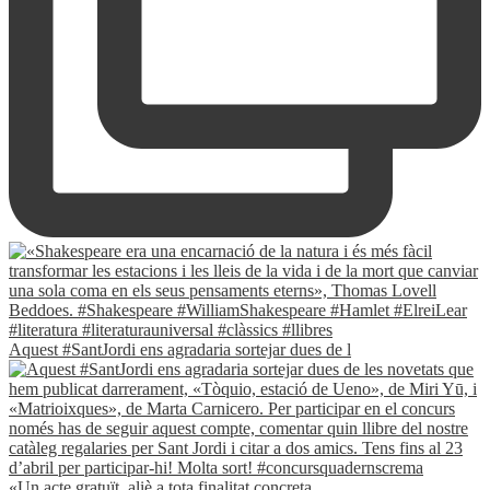
Aquest #SantJordi ens agradaria sortejar dues de l
«Un acte gratuït, aliè a tota finalitat concreta.