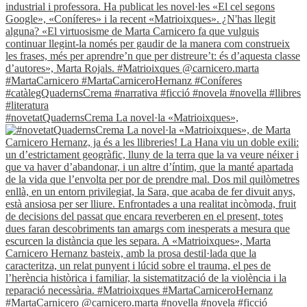
#novetatQuadernsCrema La novel·la «Matrioixques»,