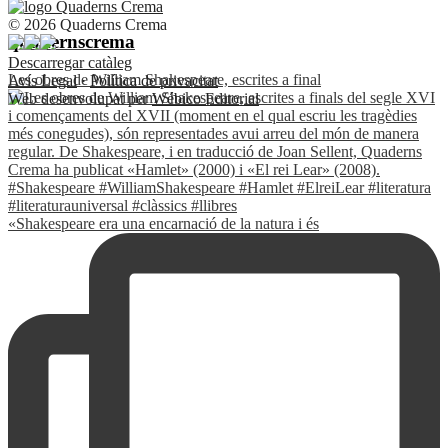
© 2026 Quaderns Crema
quadernscrema
Descarregar catàleg
Les obres de William Shakespeare, escrites a final
Avís Legal
·
Política de privacitat
Web desenvolupat per
Wébico Editorial
«Shakespeare era una encarnació de la natura i és