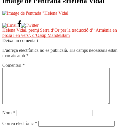
Imatge de l’entrada «Helena Vidal
Navegació
Entrada
Helena Vidal, premi Serra d’Or per la traducció d’ ‘Armènia en
anterior:
prosa i en vers’, d’Òssip Mandelstam
d'entrades
Deixa un comentari
L'adreça electrònica no es publicarà.
Els camps necessaris estan
marcats amb
*
Comentari
*
Nom
*
Correu electrònic
*