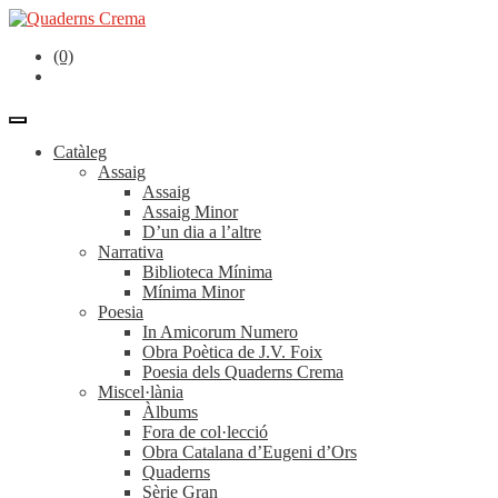
(0)
Catàleg
Assaig
Assaig
Assaig Minor
D’un dia a l’altre
Narrativa
Biblioteca Mínima
Mínima Minor
Poesia
In Amicorum Numero
Obra Poètica de J.V. Foix
Poesia dels Quaderns Crema
Miscel·lània
Àlbums
Fora de col·lecció
Obra Catalana d’Eugeni d’Ors
Quaderns
Sèrie Gran