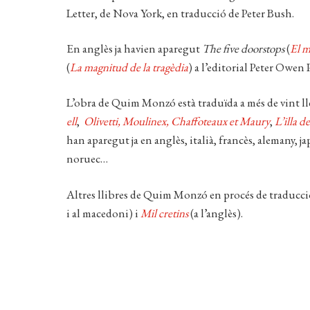
Letter, de Nova York, en traducció de Peter Bush.
En anglès ja havien aparegut
The five doorstops
(
El m
(
La magnitud de la tragèdia
) a l’editorial Peter Owe
L’obra de Quim Monzó està traduïda a més de vint l
ell
,
Olivetti, Moulinex, Chaffoteaux et Maury
,
L’illa d
han aparegut ja en anglès, italià, francès, alemany, j
noruec…
Altres llibres de Quim Monzó en procés de traducci
i al macedoni) i
Mil cretins
(a l’anglès).