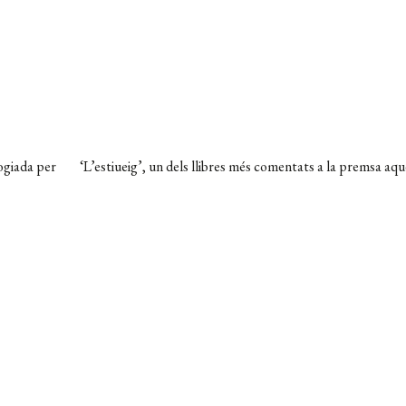
Pròxima
logiada per
‘L’estiueig’, un dels llibres més comentats a la premsa aqu
entrada: