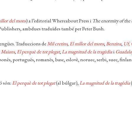
illor del mons
) a l’editorial Whereabout Press i
The enormity of the 
n Publishers, ambdues traduïdes també per Peter Bush.
lengües. Traduccions de
Mil cretins
,
El millor del mons
,
Benzina
,
Uf, 
e Maians
,
El perquè de tot plegat
,
La magnitud de la tragèdia
i
Guadala
aponès, portuguès, romanès, basc, eslovè, noruec, serbi, suec, finlan
ó són:
El perquè de tot plegat
(al búlgar),
La magnitud de la tragèdia
(