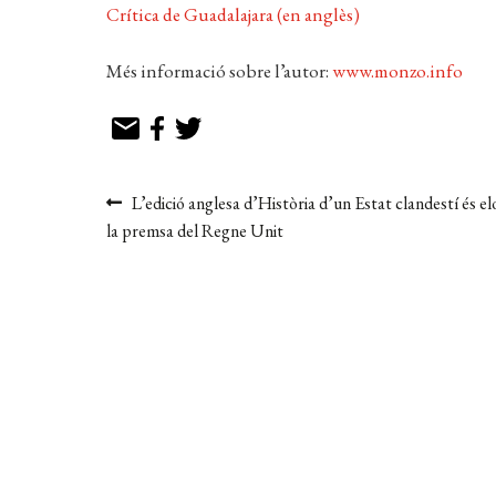
Crítica de Guadalajara (en anglès)
Més informació sobre l’autor:
www.monzo.info
Navegació
Entrada
L’edició anglesa d’Història d’un Estat clandestí és e
anterior:
la premsa del Regne Unit
d'entrades