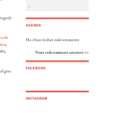
tragedy
AGENDA
va dir
No s'han trobat esdeveniments
jara
,
dès,
Veure esdeveniments anteriors >>
FACEBOOK
al grec
INSTAGRAM