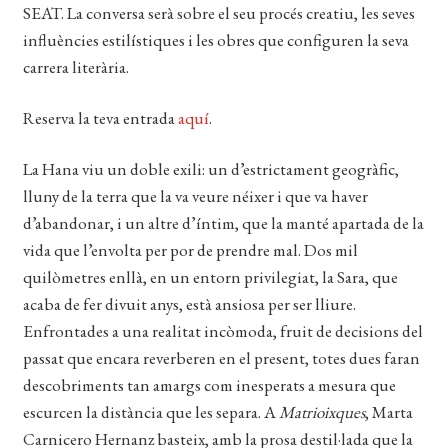
SEAT. La conversa serà sobre el seu procés creatiu, les seves
EL MEU COMPTE
influències estilístiques i les obres que configuren la seva
CERCAR
carrera literària.
WISHLIST
Reserva la teva entrada
aquí
.
La Hana viu un doble exili: un d’estrictament geogràfic,
lluny de la terra que la va veure néixer i que va haver
d’abandonar, i un altre d’íntim, que la manté apartada de la
vida que l’envolta per por de prendre mal. Dos mil
quilòmetres enllà, en un entorn privilegiat, la Sara, que
acaba de fer divuit anys, està ansiosa per ser lliure.
Enfrontades a una realitat incòmoda, fruit de decisions del
passat que encara reverberen en el present, totes dues faran
descobriments tan amargs com inesperats a mesura que
escurcen la distància que les separa. A
Matrioixques
, Marta
Carnicero Hernanz basteix, amb la prosa destil·lada que la