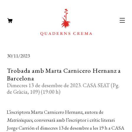
CATÀLEG
Expan
30/11/2023
el
AUTORS
Expan
menú
Trobada amb Marta Carnicero Hernanz a
el
NOTÍCIES
secun
Barcelona
menú
Dimecres 13 de desembre de 2023. CASA SEAT (Pg.
L’EDITORIAL
secun
Expan
de Gràcia, 109) (19:00 h)
el
FOREIGN RIGHTS
menú
L’escriptora Marta Carnicero Hernanz, autora de
DISTRIBUCIÓ
secun
Matrioixques
, conversarà amb l’escriptor i crític literari
CONTACTE
Jorge Carrión el dimecres 13 de desembre a les 19 h a CASA