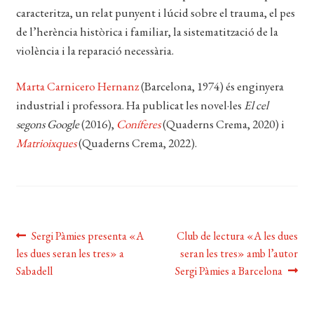
caracteritza, un relat punyent i lúcid sobre el trauma, el pes
de l’herència històrica i familiar, la sistematització de la
violència i la reparació necessària.
Marta Carnicero Hernanz
(Barcelona, 1974) és enginyera
industrial i professora. Ha publicat les novel·les
El cel
segons Google
(2016),
Coníferes
(Quaderns Crema, 2020) i
Matrioixques
(Quaderns Crema, 2022).
Navegació
Entrada
Pròxima
Sergi Pàmies presenta «A
Club de lectura «A les dues
anterior:
entrada:
les dues seran les tres» a
seran les tres» amb l’autor
d'entrades
Sabadell
Sergi Pàmies a Barcelona