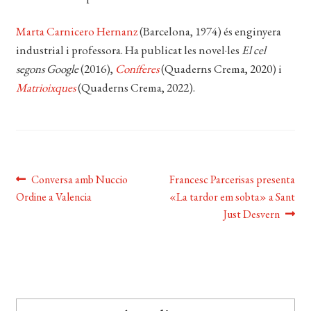
Marta Carnicero Hernanz
(Barcelona, 1974) és enginyera
industrial i professora. Ha publicat les novel·les
El cel
segons Google
(2016),
Coníferes
(Quaderns Crema, 2020) i
Matrioixques
(Quaderns Crema, 2022).
Navegació
Entrada
Pròxima
Conversa amb Nuccio
Francesc Parcerisas presenta
anterior:
entrada:
Ordine a Valencia
«La tardor em sobta» a Sant
d'entrades
Just Desvern