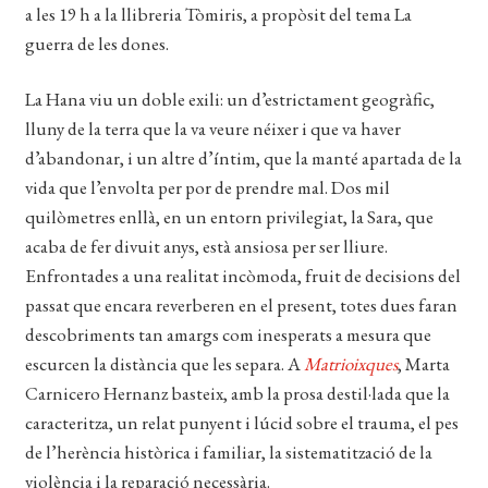
a les 19 h a la llibreria Tòmiris, a propòsit del tema La
EL MEU COMPTE
guerra de les dones.
CERCAR
La Hana viu un doble exili: un d’estrictament geogràfic,
WISHLIST
lluny de la terra que la va veure néixer i que va haver
d’abandonar, i un altre d’íntim, que la manté apartada de la
vida que l’envolta per por de prendre mal. Dos mil
quilòmetres enllà, en un entorn privilegiat, la Sara, que
acaba de fer divuit anys, està ansiosa per ser lliure.
Enfrontades a una realitat incòmoda, fruit de decisions del
passat que encara reverberen en el present, totes dues faran
descobriments tan amargs com inesperats a mesura que
escurcen la distància que les separa. A
Matrioixques
, Marta
Carnicero Hernanz basteix, amb la prosa destil·lada que la
caracteritza, un relat punyent i lúcid sobre el trauma, el pes
de l’herència històrica i familiar, la sistematització de la
violència i la reparació necessària.