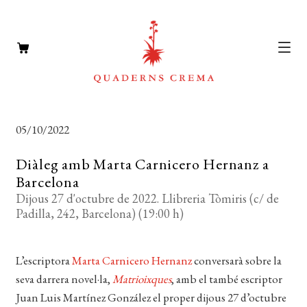
CATÀLEG
Expan
05/10/2022
el
AUTORS
Expan
menú
Diàleg amb Marta Carnicero Hernanz a
el
NOTÍCIES
secun
Barcelona
menú
Dijous 27 d'octubre de 2022. Llibreria Tòmiris (c/ de
L’EDITORIAL
secun
Expan
Padilla, 242, Barcelona) (19:00 h)
el
FOREIGN RIGHTS
menú
L’escriptora
Marta Carnicero Hernanz
conversarà sobre la
DISTRIBUCIÓ
secun
seva darrera novel·la,
Matrioixques
, amb el també escriptor
CONTACTE
Juan Luis Martínez González el proper dijous 27 d’octubre