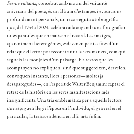
CERCAR
Fer-ne vuitanta
, concebut amb motiu del vuitantè
aniversari del poeta, és un àlbum d’estampes i evocacions
WISHLIST
profundament personals, un recorregut autobiogràfic
que, del 1944 al 2024, celebra cada any amb una fotografia i
unes paraules que en matisen el record. Les imatges,
aparentment heterogènies, esdevenen petites fites d’un
relat que el lector pot reconstruir a la seva manera, com qui
segueix les monjoies d’un paisatge. Els textos que les
acompanyen no expliquen, sinó que suggereixen, desvelen,
convoquen instants, llocs i persones—moltes ja
desaparegudes—, en l’esperit de Walter Benjamin: captar el
retrat de la història en les seves manifestacions més
insignificants. Una tria emblemàtica per a aquells lectors
que sàpiguen llegir l’època en l’individu, el general en el
particular, la transcendència en allò més ínfim.