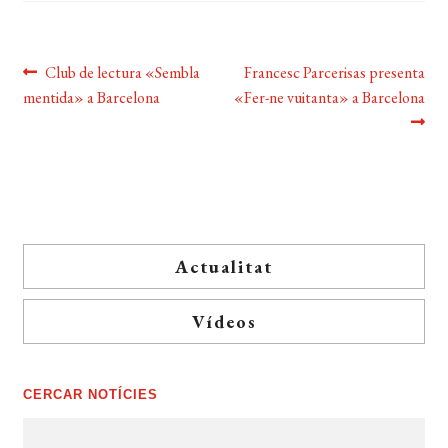
Navegació
Entrada
Pròxima
Club de lectura «Sembla
Francesc Parcerisas presenta
anterior:
entrada:
mentida» a Barcelona
«Fer-ne vuitanta» a Barcelona
d'entrades
Actualitat
Vídeos
CERCAR NOTÍCIES