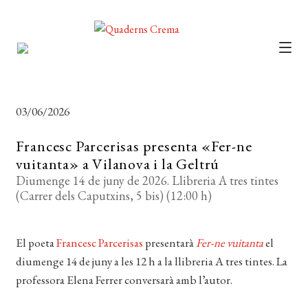
CATÀLEG
AUTORS
03/06/2026
NOTÍCIES
Francesc Parcerisas presenta «Fer-ne
L’EDITORIAL
vuitanta» a Vilanova i la Geltrú
Diumenge 14 de juny de 2026. Llibreria A tres tintes
FOREIGN RIGHTS
(Carrer dels Caputxins, 5 bis) (12:00 h)
DISTRIBUCIÓ
El poeta
Francesc Parcerisas
presentarà
Fer-ne vuitanta
el
CONTACTE
diumenge 14 de juny a les 12 h a la llibreria A tres tintes. La
EL MEU COMPTE
professora Elena Ferrer conversarà amb l’autor.