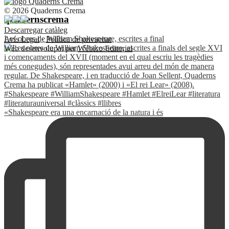
© 2026 Quaderns Crema
quadernscrema
Descarregar catàleg
Les obres de William Shakespeare, escrites a final
Avís Legal
·
Política de privacitat
Web desenvolupat per
Wébico Editorial
«Shakespeare era una encarnació de la natura i és