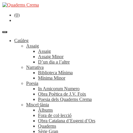
(0)
Catàleg
Assaig
Assaig
Assaig Minor
D’un dia a l’altre
Narrativa
Biblioteca Mínima
Mínima Minor
Poesia
In Amicorum Numero
Obra Poètica de J.V. Foix
Poesia dels Quaderns Crema
Miscel·lània
Àlbums
Fora de col·lecció
Obra Catalana d’Eugeni d’Ors
Quaderns
Sèrie Gran