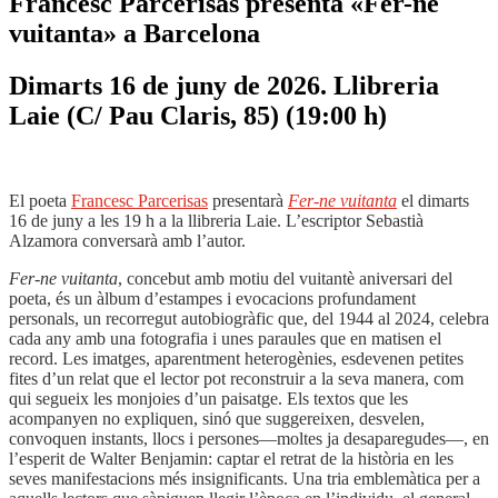
Francesc Parcerisas presenta «Fer-ne
vuitanta» a Barcelona
Dimarts 16 de juny de 2026. Llibreria
Laie (C/ Pau Claris, 85) (19:00 h)
El poeta
Francesc Parcerisas
presentarà
Fer-ne vuitanta
el dimarts
16 de juny a les 19 h a la llibreria Laie. L’escriptor Sebastià
Alzamora conversarà amb l’autor.
Fer-ne vuitanta
, concebut amb motiu del vuitantè aniversari del
poeta, és un àlbum d’estampes i evocacions profundament
personals, un recorregut autobiogràfic que, del 1944 al 2024, celebra
cada any amb una fotografia i unes paraules que en matisen el
record. Les imatges, aparentment heterogènies, esdevenen petites
fites d’un relat que el lector pot reconstruir a la seva manera, com
qui segueix les monjoies d’un paisatge. Els textos que les
acompanyen no expliquen, sinó que suggereixen, desvelen,
convoquen instants, llocs i persones—moltes ja desaparegudes—, en
l’esperit de Walter Benjamin: captar el retrat de la història en les
seves manifestacions més insignificants. Una tria emblemàtica per a