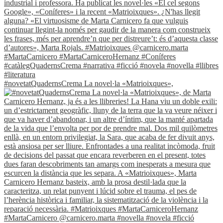
#novetatQuadernsCrema La novel·la «Matrioixques»,