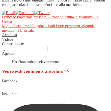
aquells lectors que sàpiguen llegir l’època en l’individu, el general
en el particular, la transcendència en allò més ínfim.
Navegació
Entrada
Francesc Parcerisas presenta «Fer-ne vuitanta» a Vilanova i la
anterior:
Geltrú
d'entrades
Pròxima
Miqui Otero, Irene Pujadas i Jordi Puntí presenten «Sembla
entrada:
mentida» a L’Escala
Actualitat
Vídeos
Cercar notícies
Agenda
No s'han trobat esdeveniments
Veure esdeveniments anteriors >>
Facebook
Instagram