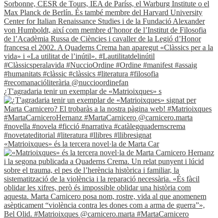
¿T'agradaria tenir un exemplar de «Matrioixques» s
«Matrioixques» és la tercera novel·la de Marta Car