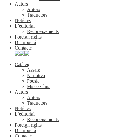
Autors
Autors
Traductors
Notícies
L’editorial
Reconeixements
Foreign rights
Distribució
Contacte
Catàleg
Assaig
Narrativa
Poesia
Miscel·lània
Autors
Autors
Traductors
Notícies
L’editorial
Reconeixements
Foreign rights
Distribució
Contacte