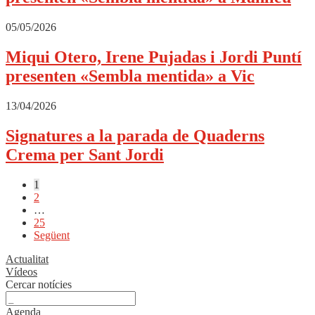
05/05/2026
Miqui Otero, Irene Pujadas i Jordi Puntí
presenten «Sembla mentida» a Vic
13/04/2026
Signatures a la parada de Quaderns
Crema per Sant Jordi
Paginació
1
2
de
…
les
25
Següent
entrades
Actualitat
Vídeos
Cercar notícies
Agenda