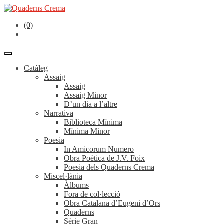
(0)
Catàleg
Assaig
Assaig
Assaig Minor
D’un dia a l’altre
Narrativa
Biblioteca Mínima
Mínima Minor
Poesia
In Amicorum Numero
Obra Poètica de J.V. Foix
Poesia dels Quaderns Crema
Miscel·lània
Àlbums
Fora de col·lecció
Obra Catalana d’Eugeni d’Ors
Quaderns
Sèrie Gran