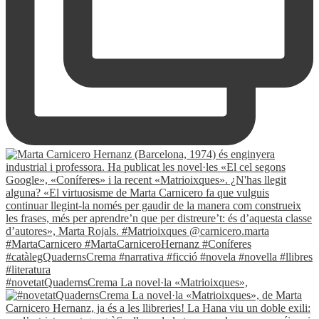
#novetatQuadernsCrema La novel·la «Matrioixques»,