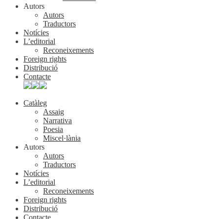
Autors
Autors
Traductors
Notícies
L’editorial
Reconeixements
Foreign rights
Distribució
Contacte
Catàleg
Assaig
Narrativa
Poesia
Miscel·lània
Autors
Autors
Traductors
Notícies
L’editorial
Reconeixements
Foreign rights
Distribució
Contacte