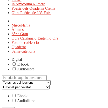
In Amicorum Numero
Poesia dels Quaderns Crema
Obra Poètica de J.V. Foix
Miscel·lània
Àlbums
Sèrie Gran
Obra Catalana d’Eugeni d’Ors
Fora de col·lecció
Quaderns
Sense categoria
Digital
E-book
Audiollibre
Cerca:
Ebook
Audiollibre