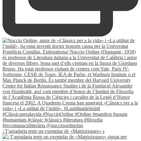
¿T'agradaria tenir un exemplar de «Matrioixques» s