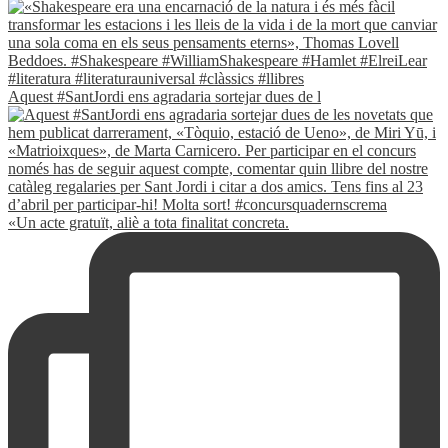
Aquest #SantJordi ens agradaria sortejar dues de l
«Un acte gratuït, aliè a tota finalitat concreta.