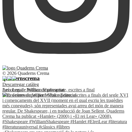
© 2026 Quaderns Crema
quadernscrema
Descarregar catàleg
Les obres de William Shakespeare, escrites a final
Avís Legal
·
Política de privacitat
Web desenvolupat per
Wébico Editorial