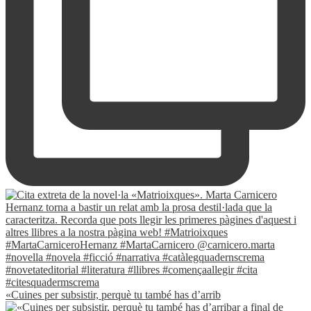
«Cuines per subsistir, perquè tu també has d’arrib