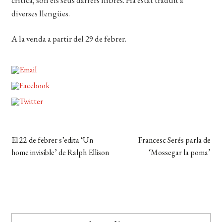
diverses llengües.
A la venda a partir del 29 de febrer.
Navegació
Entrada
Pròxima
El 22 de febrer s’edita ‘Un
Francesc Serés parla de
anterior:
entrada:
home invisible’ de Ralph Ellison
‘Mossegar la poma’
d'entrades