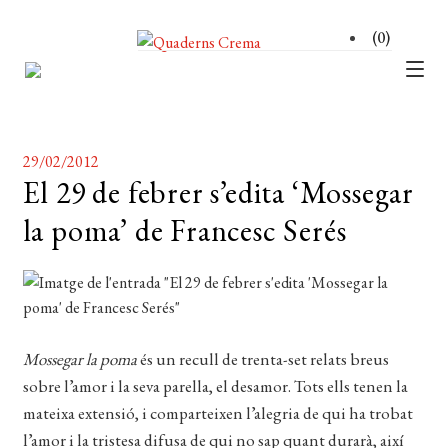
(0)
CATÀLEG
Expan
el
AUTORS
Expan
29/02/2012
menú
el
El 29 de febrer s’edita ‘Mossegar
NOTÍCIES
secun
menú
la poma’ de Francesc Serés
L’EDITORIAL
secun
Expan
el
FOREIGN RIGHTS
menú
DISTRIBUCIÓ
secun
Mossegar la poma
és un recull de trenta-set relats breus
CONTACTE
sobre l’amor i la seva parella, el desamor. Tots ells tenen la
EL MEU COMPTE
mateixa extensió, i comparteixen l’alegria de qui ha trobat
l’amor i la tristesa difusa de qui no sap quant durarà, així