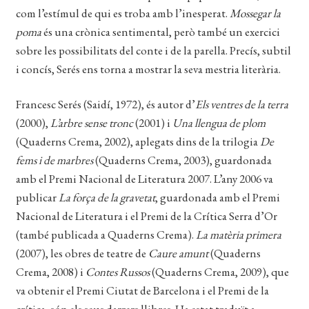
CERCAR
com l’estímul de qui es troba amb l’inesperat.
Mossegar la
WISHLIST
poma
és una crònica sentimental, però també un exercici
sobre les possibilitats del conte i de la parella. Precís, subtil
i concís, Serés ens torna a mostrar la seva mestria literària.
Francesc Serés (Saidí, 1972), és autor d’
Els ventres de la terra
(2000),
L’arbre sense tronc
(2001) i
Una llengua de plom
(Quaderns Crema, 2002), aplegats dins de la trilogia
De
fems i de marbres
(Quaderns Crema, 2003), guardonada
amb el Premi Nacional de Literatura 2007. L’any 2006 va
publicar
La força de la gravetat
, guardonada amb el Premi
Nacional de Literatura i el Premi de la Crítica Serra d’Or
(també publicada a Quaderns Crema).
La matèria primera
(2007), les obres de teatre de
Caure amunt
(Quaderns
Crema, 2008) i
Contes Russos
(Quaderns Crema, 2009), que
va obtenir el Premi Ciutat de Barcelona i el Premi de la
crítica, són els seus darrers llibres. Ha estat traduït a