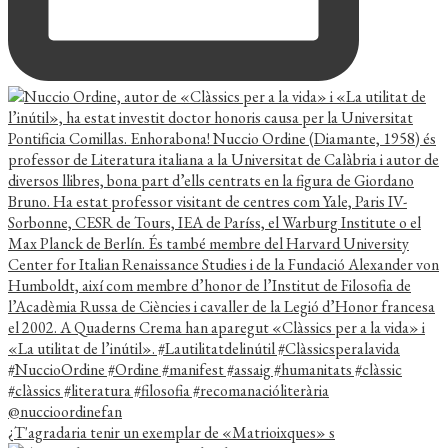
¿T'agradaria tenir un exemplar de «Matrioixques» s