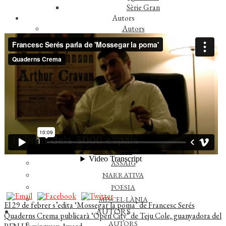
Sèrie Gran
Autors
Autors
Traductors
Notícies
L’editorial
Reconeixements
Foreign rights
Distribució
Contacte
CATÀLEG
ASSAIG
NARRATIVA
POESIA
MISCEL·LÀNIA
Navegació
Entrada
El 29 de febrer s’edita ‘Mossegar la poma’ de Francesc Serés
AUTORS
anterior:
Pròxima
Quaderns Crema publicarà ‘Open City’ de Teju Cole, guanyadora del
d'entrades
AUTORS
entrada: