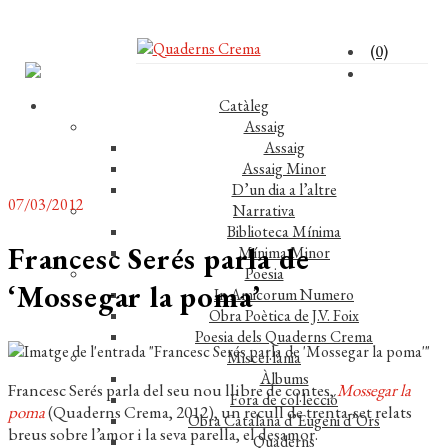
(0)
Catàleg
Assaig
Assaig
Assaig Minor
D’un dia a l’altre
07/03/2012
Narrativa
Biblioteca Mínima
Francesc Serés parla de
Mínima Minor
Poesia
‘Mossegar la poma’
In Amicorum Numero
Obra Poètica de J.V. Foix
Poesia dels Quaderns Crema
Miscel·lània
Àlbums
Francesc Serés parla del seu nou llibre de contes,
Mossegar la
Fora de col·lecció
poma
(Quaderns Crema, 2012), un recull de trenta-set relats
Obra Catalana d’Eugeni d’Ors
breus sobre l’amor i la seva parella, el desamor.
Quaderns