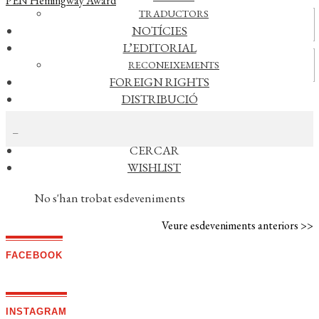
PEN Hemingway Award
TRADUCTORS
Actualitat
NOTÍCIES
L’EDITORIAL
Vídeos
RECONEIXEMENTS
FOREIGN RIGHTS
DISTRIBUCIÓ
CERCAR NOTÍCIES
CONTACTE
EL MEU COMPTE
CERCAR
WISHLIST
AGENDA
No s'han trobat esdeveniments
Veure esdeveniments anteriors >>
FACEBOOK
INSTAGRAM