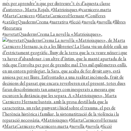
#novetatQuadernsCrema La novel·la «Matrioixques»,