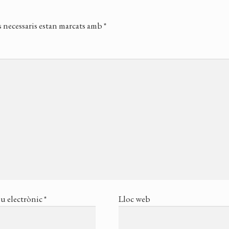
 necessaris estan marcats amb
*
u electrònic
*
Lloc web