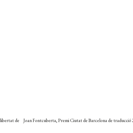
Pròxima
libertat de
Joan Fontcuberta, Premi Ciutat de Barcelona de traducció
entrada: