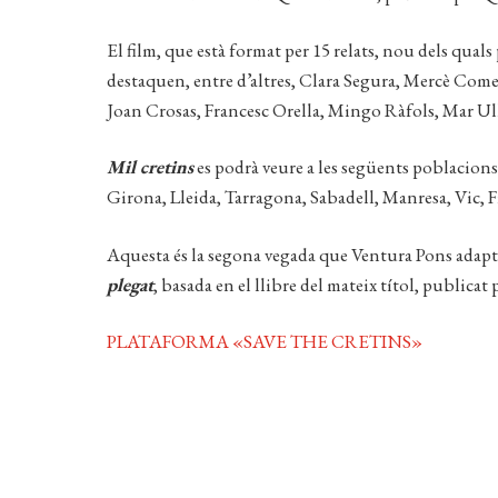
El film, que està format per 15 relats, nou dels qua
destaquen, entre d’altres, Clara Segura, Mercè Comes
Joan Crosas, Francesc Orella, Mingo Ràfols, Mar Ull
Mil cretins
es podrà veure a les següents poblacions 
Girona, Lleida, Tarragona, Sabadell, Manresa, Vic, Fi
Aquesta és la segona vegada que Ventura Pons adapta 
plegat
, basada en el llibre del mateix títol, publicat
PLATAFORMA «SAVE THE CRETINS»