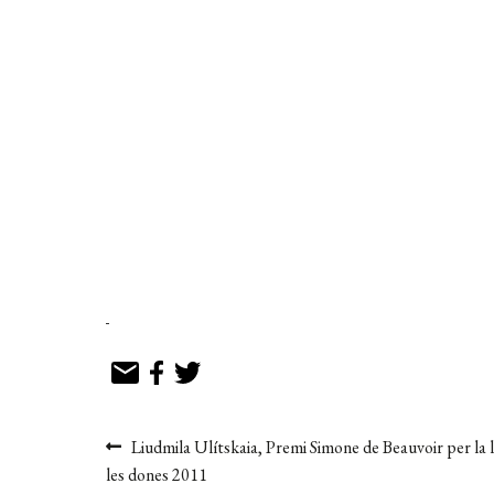
Navegació
Entrada
Liudmila Ulítskaia, Premi Simone de Beauvoir per la l
anterior:
les dones 2011