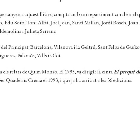
ls pertanyen a aquest llibre, compta amb un repartiment coral en el 
, Edu Soto, Toni Albà, Joel Joan, Santi Millán, Jordi Bosch, Joan 
demolins i Julieta Serrano.
del Principat: Barcelona, Vilanova i la Geltrú, Sant Feliu de Guíxo
gueres, Palamós, Valls i Olot.
els relats de Quim Monzó. El 1995, va dirigir la cinta
El perquè de
 per Quaderns Crema el 1993, i que ja ha arribat a les 36 edicions.