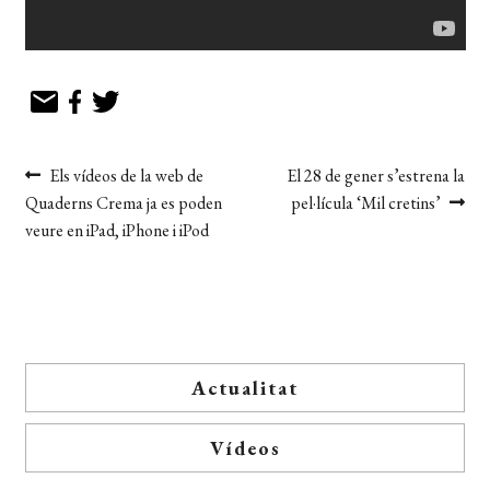
Navegació
Entrada
Pròxima
Els vídeos de la web de
El 28 de gener s’estrena la
anterior:
entrada:
Quaderns Crema ja es poden
pel·lícula ‘Mil cretins’
d'entrades
veure en iPad, iPhone i iPod
Actualitat
Vídeos