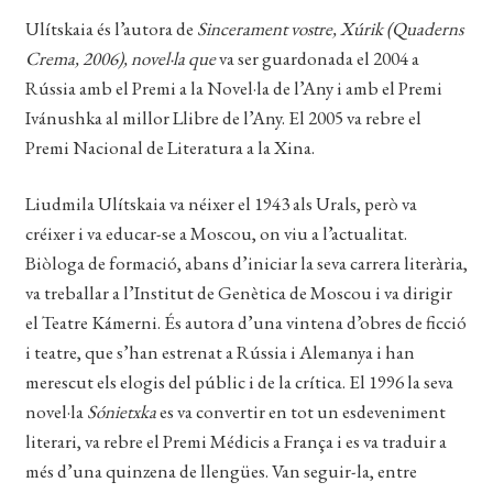
Ulítskaia és l’autora de
Sincerament vostre, Xúrik
(Quaderns
Crema, 2006), novel·la que
va ser guardonada el 2004 a
Rússia amb el Premi a la Novel·la de l’Any i amb el Premi
Ivánushka al millor Llibre de l’Any. El 2005 va rebre el
Premi Nacional de Literatura a la Xina.
Liudmila Ulítskaia va néixer el 1943 als Urals, però va
créixer i va educar-se a Moscou, on viu a l’actualitat.
Biòloga de formació, abans d’iniciar la seva carrera literària,
va treballar a l’Institut de Genètica de Moscou i va dirigir
el Teatre Kámerni. És autora d’una vintena d’obres de ficció
i teatre, que s’han estrenat a Rússia i Alemanya i han
merescut els elogis del públic i de la crítica. El 1996 la seva
novel·la
Sónietxka
es va convertir en tot un esdeveniment
literari, va rebre el Premi Médicis a França i es va traduir a
més d’una quinzena de llengües. Van seguir-la, entre