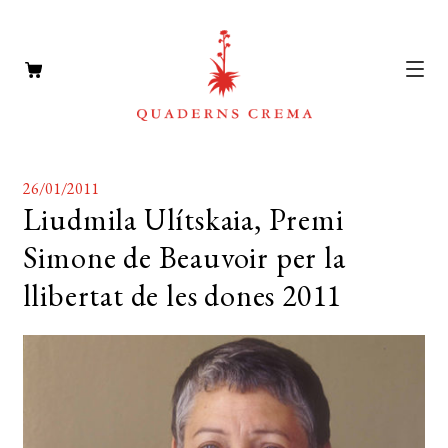
CATÀLEG
Expan
26/01/2011
el
AUTORS
Liudmila Ulítskaia, Premi
Expan
menú
Simone de Beauvoir per la
el
NOTÍCIES
secun
menú
llibertat de les dones 2011
L’EDITORIAL
secun
Expan
el
FOREIGN RIGHTS
menú
DISTRIBUCIÓ
secun
CONTACTE