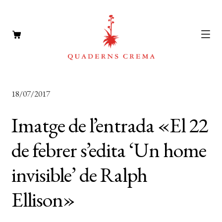
CATÀLEG
Expan
18/07/2017
el
AUTORS
Expan
menú
Imatge de l’entrada «El 22
el
NOTÍCIES
secun
menú
de febrer s’edita ‘Un home
L’EDITORIAL
secun
Expan
invisible’ de Ralph
el
FOREIGN RIGHTS
menú
DISTRIBUCIÓ
Ellison»
secun
CONTACTE