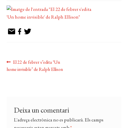
EL MEU COMPTE
CERCAR
WISHLIST
Navegació
Entrada
El 22 de febrer s’edita ‘Un
anterior:
home invisible’ de Ralph Ellison
d'entrades
Deixa un comentari
L'adreça electrònica no es publicarà.
Els camps
necessaris estan marcats amb
*