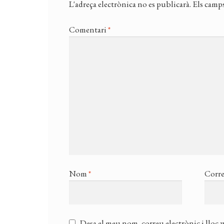
L'adreça electrònica no es publicarà.
Els camps
Comentari
*
Nom
*
Corre
Desa el meu nom, correu electrònic i lloc