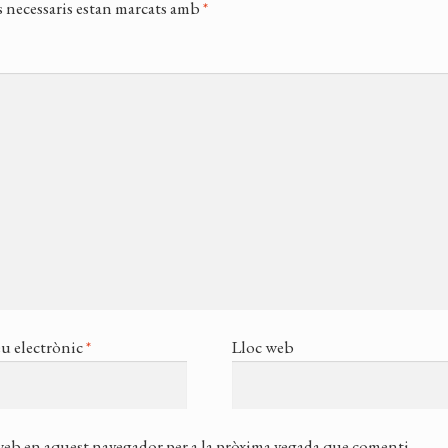
 necessaris estan marcats amb
*
u electrònic
*
Lloc web
 web en aquest navegador per a la pròxima vegada que comenti.