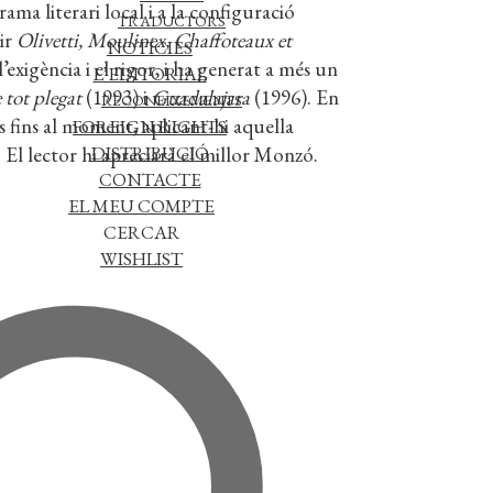
ama literari local i a la configuració
TRADUCTORS
ir
Olivetti, Moulinex, Chaffoteaux et
NOTÍCIES
’exigència i el rigor, i ha generat a més un
L’EDITORIAL
 tot plegat
(1993) i
Guadalajara
(1996). En
RECONEIXEMENTS
s fins al moment, aplicant-hi aquella
FOREIGN RIGHTS
. El lector hi apreciarà el millor Monzó.
DISTRIBUCIÓ
CONTACTE
EL MEU COMPTE
CERCAR
WISHLIST