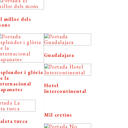
l millor dels
mons
Guadalajara
splendor i glòria
e la
nternacional
Hotel
apanates
Intercontinental
Mil cretins
aleta turca