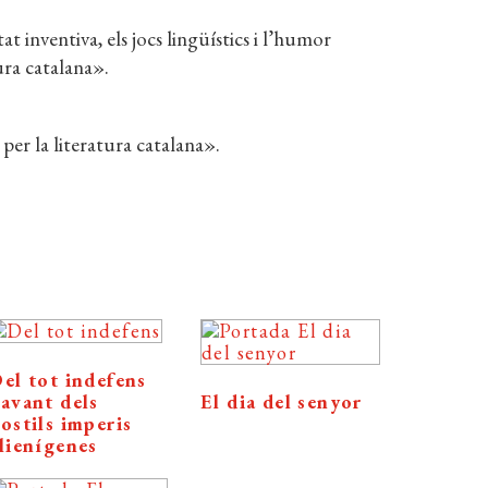
t inventiva, els jocs lingüístics i l’humor
ura catalana».
per la literatura catalana».
el tot indefens
avant dels
El dia del senyor
ostils imperis
lienígenes