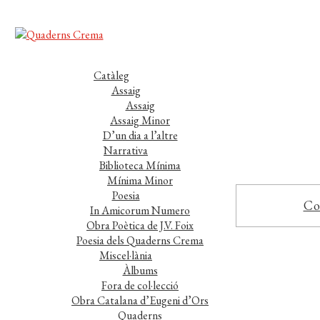
Catàleg
Assaig
Assaig
Assaig Minor
D’un dia a l’altre
Narrativa
Biblioteca Mínima
Mínima Minor
Poesia
Co
In Amicorum Numero
Obra Poètica de J.V. Foix
Poesia dels Quaderns Crema
Miscel·lània
Àlbums
Fora de col·lecció
Obra Catalana d’Eugeni d’Ors
Quaderns