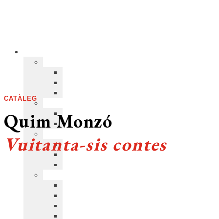
CATÀLEG
Quim Monzó
Vuitanta-sis contes
COL·LECCIÓ:
Narrativa
>
Biblioteca Mínima
(68)