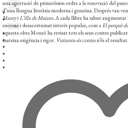
una aportació de primeríssim ordre a la renovació del pa­nor
d’una llengua literària moderna i genuïna. Després van ven
Maury
i
L’illa de Maians
. A cada llibre ha sabut augmentar l
enorme i desacos­tumat interès popular, com a
El perquè de
aquesta obra Monzó ha revisat tots els seus contes publicat
mateixa exigència i rigor.
Vuitanta-sis contes
n’és el resultat