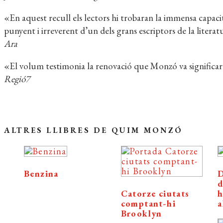
«En aquest recull els lectors hi trobaran la immensa capacita
punyent i irreverent d’un dels grans escriptors de la literat
Ara
«El volum testimonia la renovació que Monzó va significar 
Regió7
ALTRES LLIBRES DE QUIM MONZÓ
Benzina
D
d
Catorze ciutats
h
comptant-hi
a
Brooklyn