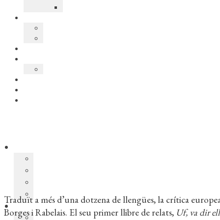
AUTOR:
Quim Monzó
ISBN:
978-84-7727-251-9
EDICIÓ:
13a
ENQUADERNACIÓ:
Rústega cosida
FORMAT:
13,1 x 21 cm
PÀGINES:
640
IDIOMA:
Català
Coberta del llibre
Traduït a més d’una dotzena de llengües, la crítica euro
Bor­ges i Rabelais. El seu primer llibre de relats,
Uf, va dir ell