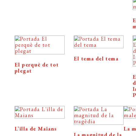
E
El tema del tema
El perquè de tot
plegat
E
d
I
P
L’illa de Maians
La m
La magnitud de la