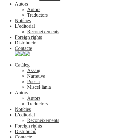
Autors
Autors
Traductors
Notícies
L’editorial
Reconeixements
Foreign rights
Distribució
Contacte
Catàleg
Assaig
Narrativa
Poesia
Miscel·lània
Autors
Autors
Traductors
Notícies
L’editorial
Reconeixements
Foreign rights
Distribució
Contacte