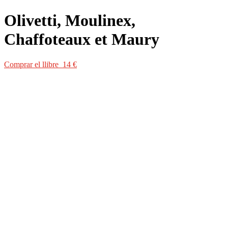
Olivetti, Moulinex,
Chaffoteaux et Maury
Comprar el llibre 14 €
Comprar el llibre 14 €
«Personatges perversos i desafectes, els dels contes de Quim
Monzó, dotat jove escriptor català… Monzó ha llegit Kafka… i beu
també de la rica tradició del surrealisme espanyol, tant pel seu sentit
deliberadament paranoic de l’amenaça en coses aparentment
habituals… com per saber mantenir la qualitat de la seva imaginació,
intermitentment lírica i visionària».
The New York Times
, Nova York
«Quim Monzó és reconegut com una de les veus més provocatives
de l’actual literatura europea… Els contes de Monzó són els millors
que s’han produït a Europa en l’última dècada, un sentiment amb el
qual els americans coneixedors de la narrativa estrangera hi estaran,
sens dubte, d’acord».
World Literature Today
, Oklahoma