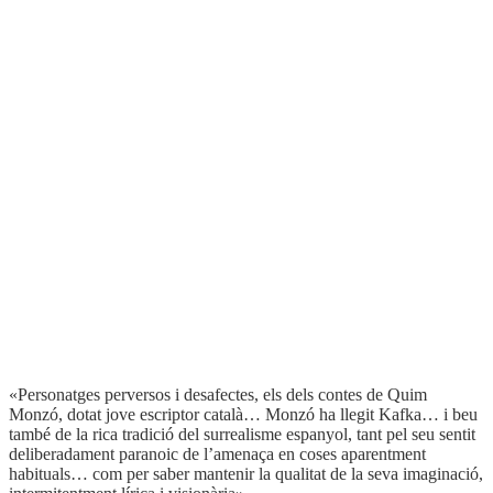
Afegir a la meva llista de desitjos
Col·lecció:
Narrativa
>
Mínima Minor
(4)
Autor:
Quim Monzó
ISBN:
978-84-7727-330-1
Edició:
34a
Enquadernació:
Rústega cosida
Format:
11,5 x 18 cm
Pàgines:
144
Idioma:
Català
Coberta del llibre
«Personatges perversos i desafectes, els dels contes de Quim
Monzó, dotat jove escriptor català… Monzó ha llegit Kafka… i beu
també de la rica tradició del surrealisme espanyol, tant pel seu sentit
deliberadament paranoic de l’amenaça en coses aparentment
habituals… com per saber mantenir la qualitat de la seva imaginació,