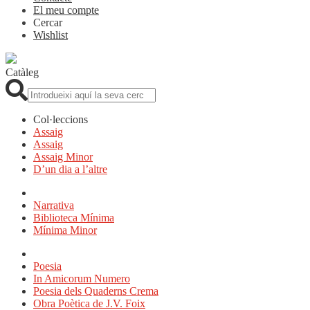
El meu compte
Cercar
Wishlist
Catàleg
Cerca:
Col·leccions
Assaig
Assaig
Assaig Minor
D’un dia a l’altre
Narrativa
Biblioteca Mínima
Mínima Minor
Poesia
In Amicorum Numero
Poesia dels Quaderns Crema
Obra Poètica de J.V. Foix