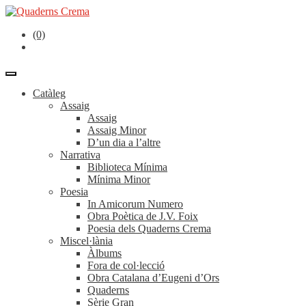
(0)
Catàleg
Assaig
Assaig
Assaig Minor
D’un dia a l’altre
Narrativa
Biblioteca Mínima
Mínima Minor
Poesia
In Amicorum Numero
Obra Poètica de J.V. Foix
Poesia dels Quaderns Crema
Miscel·lània
Àlbums
Fora de col·lecció
Obra Catalana d’Eugeni d’Ors
Quaderns
Sèrie Gran