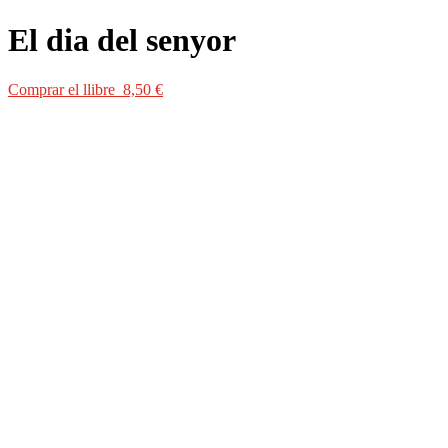
El dia del senyor
Comprar el llibre 8,50 €
Comprar el llibre 8,50 €
El dia del senyor
és una selecció dels millors articles de Quim
Monzó apareguts a la premsa barcelonina durant els primers anys de
la dècada dels vuitanta. És la crónica dels vuitanta que Monzó ha
continuat a
Zzzzzz…
a
La maleta turca
, a
Hotel Intercontinental
, a
No plantaré cap arbre
i a
Del tot indefens davant dels hostils
imperis alienígenes
.