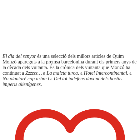
Format:
11,5 x 18 cm
Pàgines:
222
Idioma:
Català
Coberta del llibre
El dia del senyor
és una selecció dels millors articles de Quim
Monzó apareguts a la premsa barcelonina durant els primers anys de
la dècada dels vuitanta. És la crónica dels vuitanta que Monzó ha
continuat a
Zzzzzz…
a
La maleta turca
, a
Hotel Intercontinental
, a
No plantaré cap arbre
i a
Del tot indefens davant dels hostils
imperis alienígenes
.