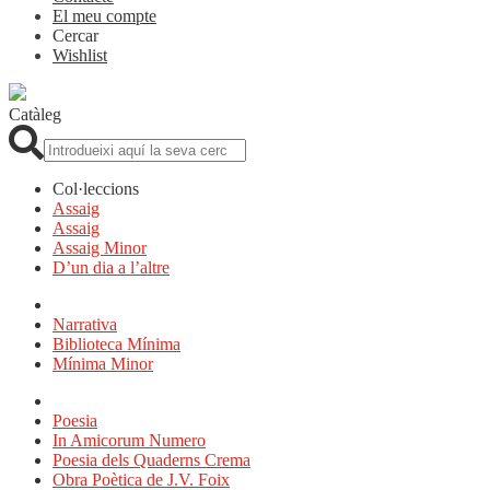
El meu compte
Cercar
Wishlist
Catàleg
Cerca:
Col·leccions
Assaig
Assaig
Assaig Minor
D’un dia a l’altre
Narrativa
Biblioteca Mínima
Mínima Minor
Poesia
In Amicorum Numero
Poesia dels Quaderns Crema
Obra Poètica de J.V. Foix