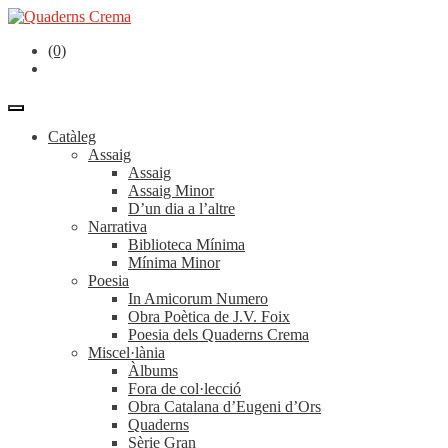
(0)
Catàleg
Assaig
Assaig
Assaig Minor
D’un dia a l’altre
Narrativa
Biblioteca Mínima
Mínima Minor
Poesia
In Amicorum Numero
Obra Poètica de J.V. Foix
Poesia dels Quaderns Crema
Miscel·lània
Àlbums
Fora de col·lecció
Obra Catalana d’Eugeni d’Ors
Quaderns
Sèrie Gran