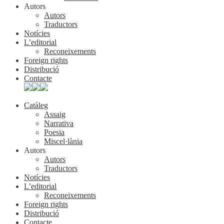
Autors
Autors
Traductors
Notícies
L’editorial
Reconeixements
Foreign rights
Distribució
Contacte
Catàleg
Assaig
Narrativa
Poesia
Miscel·lània
Autors
Autors
Traductors
Notícies
L’editorial
Reconeixements
Foreign rights
Distribució
Contacte