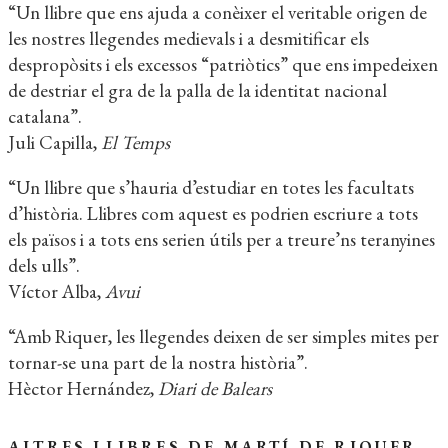
“Un llibre que ens ajuda a conèixer el veritable origen de
les nostres llegendes medievals i a desmitificar els
despropòsits i els excessos “patriòtics” que ens impedeixen
de destriar el gra de la palla de la identitat nacional
catalana”.
Juli Capilla,
El Temps
“Un llibre que s’hauria d’estudiar en totes les facultats
d’història. Llibres com aquest es podrien escriure a tots
els països i a tots ens serien útils per a treure’ns teranyines
dels ulls”.
Víctor Alba,
Avui
“Amb Riquer, les llegendes deixen de ser simples mites per
tornar-se una part de la nostra història”.
Hèctor Hernández,
Diari de Balears
ALTRES LLIBRES DE MARTÍ DE RIQUER