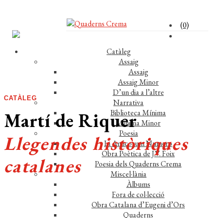
(0)
Catàleg
Assaig
Assaig
Assaig Minor
D’un dia a l’altre
CATÀLEG
Narrativa
Biblioteca Mínima
Martí de Riquer
Mínima Minor
Poesia
Llegendes històriques
In Amicorum Numero
Obra Poètica de J.V. Foix
catalanes
Poesia dels Quaderns Crema
Miscel·lània
Àlbums
Fora de col·lecció
Obra Catalana d’Eugeni d’Ors
Quaderns