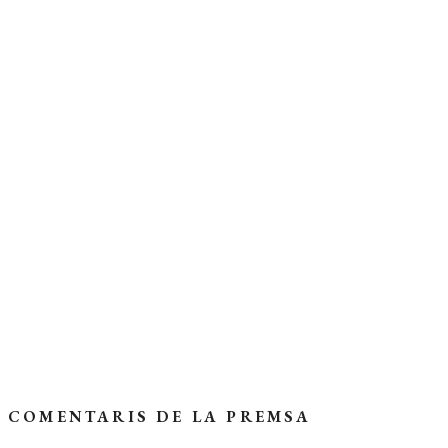
COL·LECCIÓ:
Assaig
>
D’un dia a l’altre
(7)
AUTOR:
Martí de Riquer
ISBN:
978-84-7727-296-0
EDICIÓ:
3a
ENQUADERNACIÓ:
Rústega cosida
FORMAT:
13,1 x 21 cm
PÀGINES:
248
IDIOMA:
Català
Coberta del llibre
COMENTARIS DE LA PREMSA